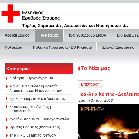
Αρχική Σελίδα
Τα Νέα μας
ISO 9001:2015 LRQA
ΕΚΠΑΙΔΕΥΣ
Πολυμέσα
Πολιτική Προστασία - ΕU Projects
Συχνές Ερωτήσεις
Τα Νέα μας
Κατηγορίες
Διοίκηση - Οργανόγραμμα
Επιστροφή
Σώμα Εθελοντών Σαμαρειτών,
Διασωστών και Ναυαγοσωστών
Ηράκλειο Κρήτης - Δουλεμπο
Σχολή Σαμαρειτών και Διασωστών
Πέμπτη 27 Ιουν 2013
Εκπαίδευση και Ανάδειξη
Εκπαιδευτών
Σχολή Αυτοδυτών - Ναυαγοσωστών
Πρώτες Βοήθειες (mobile app)
The IFRC Learning Network