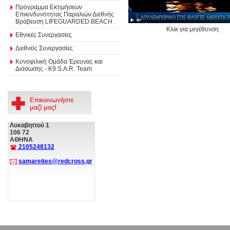
Πρόγραμμα Εκτιμήσεων
Επικινδυνότητας Παραλιών Διεθνής
Βράβευση LIFEGUARDED BEACH
Κλίκ για μεγέθυνση
Εθνικές Συνεργασίες
Διεθνείς Συνεργασίες
Κυνοφιλική Ομάδα Έρευνας και
Διάσωσης - Κ9 S.A.R. Team
Λυκαβηττού 1
106 72
ΑΘΗΝΑ
2105248132
samareites@redcross.gr