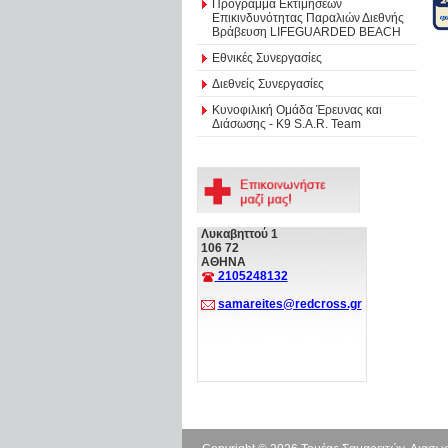
Πρόγραμμα Εκτιμήσεων
Επικινδυνότητας Παραλιών Διεθνής
Βράβευση LIFEGUARDED BEACH
Εθνικές Συνεργασίες
Διεθνείς Συνεργασίες
Κυνοφιλική Ομάδα Έρευνας και
Διάσωσης - Κ9 S.A.R. Team
Λυκαβηττού 1
106 72
ΑΘΗΝΑ
2105248132
samareites@redcross.gr