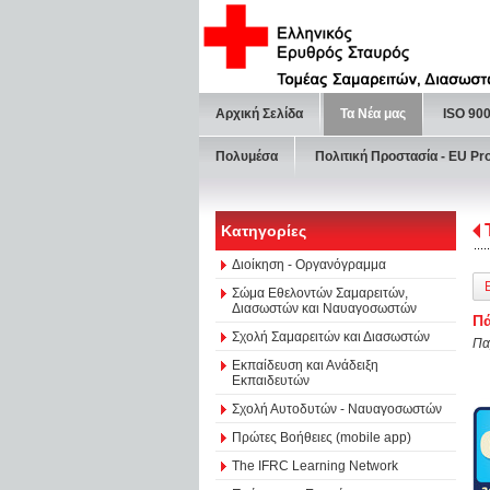
Αρχική Σελίδα
Τα Νέα μας
ISO 90
Πολυμέσα
Πολιτική Προστασία - ΕU Pr
Κατηγορίες
Διοίκηση - Οργανόγραμμα
Σώμα Εθελοντών Σαμαρειτών,
Διασωστών και Ναυαγοσωστών
Πά
Σχολή Σαμαρειτών και Διασωστών
Πα
Εκπαίδευση και Ανάδειξη
Εκπαιδευτών
Σχολή Αυτοδυτών - Ναυαγοσωστών
Πρώτες Βοήθειες (mobile app)
The IFRC Learning Network