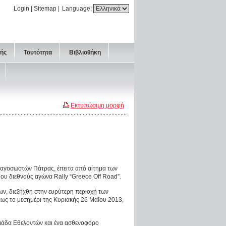
Login
|
Sitemap
|
Language:
τής
Ταυτότητα
Βιβλιοθήκη
Εκτυπώσιμη μορφή
αγοσωστών Πάτρας, έπειτα από αίτημα των
ου διεθνούς αγώνα Rally “Greece Off Road”.
ν, διεξήχθη στην ευρύτερη περιοχή των
ως το μεσημέρι της Κυριακής 26 Μαΐου 2013,
ομάδα Εθελοντών και ένα ασθενοφόρο