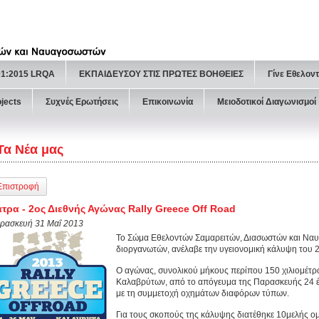
01:2015 LRQA
ΕΚΠΑΙΔΕΥΣΟΥ ΣΤΙΣ ΠΡΩΤΕΣ ΒΟΗΘΕΙΕΣ
Γίνε Εθελον
ojects
Συχνές Ερωτήσεις
Επικοινωνία
Μειοδοτικοί Διαγωνισμοί
Τα Νέα μας
Επιστροφή
τρα - 2ος Διεθνής Αγώνας Rally Greece Off Road
ρασκευή 31 Μαΐ 2013
Το Σώμα Εθελοντών Σαμαρειτών, Διασωστών και Ναυ
διοργανωτών, ανέλαβε την υγειονομική κάλυψη του 2
Ο αγώνας, συνολικού μήκους περίπου 150 χιλιομέτρω
Καλαβρύτων, από το απόγευμα της Παρασκευής 24 έ
με τη συμμετοχή οχημάτων διαφόρων τύπων.
Για τους σκοπούς της κάλυψης διατέθηκε 10μελής 