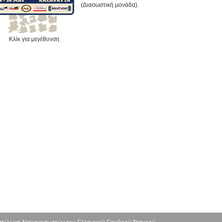
(Διασωστική μονάδα).
Κλίκ για μεγέθυνση