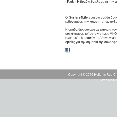
- Party - Η βραδιά θα κλείσει µε την 
Οι
Surfers4Life
είναι µία οµάδα δρά
ενδυναµώσει την κοινότητα των ανθ
Η οµάδα διοργάνωσε µε επιτυχία τον
συγκέντρωσε χρήµατα για τρείς ΜΚΟ.
Κλασσικός Μαραθώνιος Αθηνών για τ
οµιλίες για την σηµασία της συνεισφ
Copyright © 2026 Hellenic Red Cr
Website De