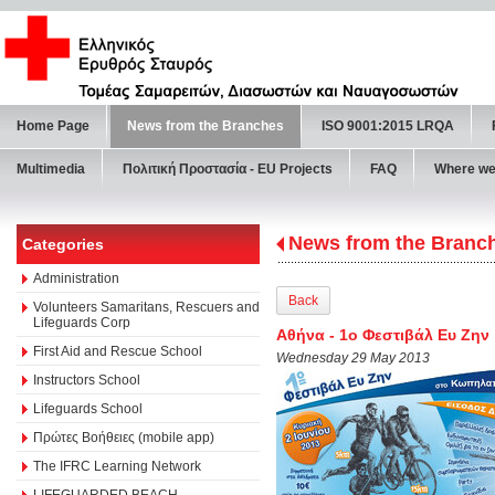
Home Page
News from the Branches
ISO 9001:2015 LRQA
Multimedia
Πολιτική Προστασία - ΕU Projects
FAQ
Where we
News from the Branc
Categories
Administration
Back
Volunteers Samaritans, Rescuers and
Lifeguards Corp
Αθήνα - 1o Φεστιβάλ Ευ Ζην
First Aid and Rescue School
Wednesday 29 May 2013
Instructors School
Lifeguards School
Πρώτες Βοήθειες (mobile app)
The IFRC Learning Network
LIFEGUARDED BEACH