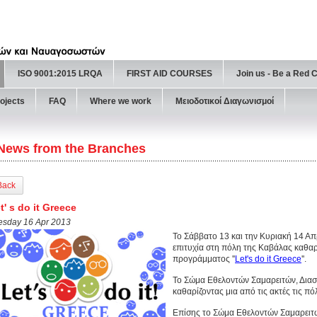
ISO 9001:2015 LRQA
FIRST AID COURSES
Join us - Be a Red 
ojects
FAQ
Where we work
Μειοδοτικοί Διαγωνισμοί
News from the Branches
Back
t' s do it Greece
esday 16 Apr 2013
Το Σάββατο 13 και την Κυριακή 14 Α
επιτυχία στη πόλη της Καβάλας καθαρ
προγράμματος ''
Let's do it Greece
''.
Το Σώμα Εθελοντών Σαμαρειτών, Δια
καθαρίζοντας μια από τις ακτές τις πό
Eπίσης το Σώμα Εθελοντών Σαμαρει