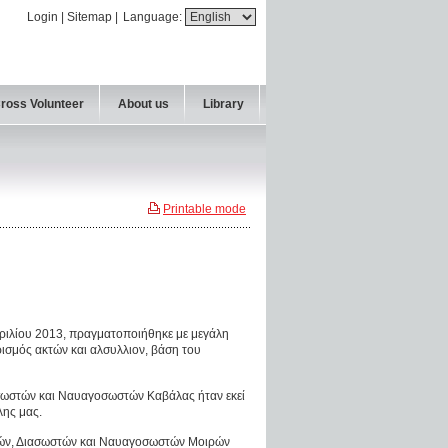
Login
|
Sitemap
|
Language:
Cross Volunteer
About us
Library
Printable mode
πριλίου 2013, πραγματοποιήθηκε με μεγάλη
ισμός ακτών και αλσυλλιον, βάση του
σωστών και Ναυαγοσωστών Καβάλας ήταν εκεί
λης μας.
τών, Διασωστών και Ναυαγοσωστών Μοιρών