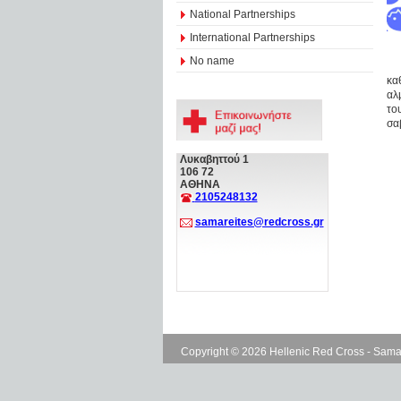
National Partnerships
International Partnerships
No name
κα
αλ
το
σα
Λυκαβηττού 1
106 72
ΑΘΗΝΑ
2105248132
samareites@redcross.gr
Copyright © 2026 Hellenic Red Cross - Sama