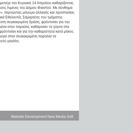
ετείχε την Κυριακή 14 Απριλίου καθαρίζοντας
ούς Λιμένες του Δήμου Φαιστού. Με σύνθημα
α», περνώντας μήνυμα αλλαγής και προστασίας
λικά Εθελοντές Σαμαρείτες του τμήματος
στη συγκεκριμένη δράση, φρόντισαν για την
μένα στην παραλία, καθάρισαν τα χόρτα στα
φρόντισαν και για την καθαριότητα κατά μήκος
ργεί στην συγκεκριμένη παραλία τα
πολύ μεγάλη.
Website Development New Media Soft