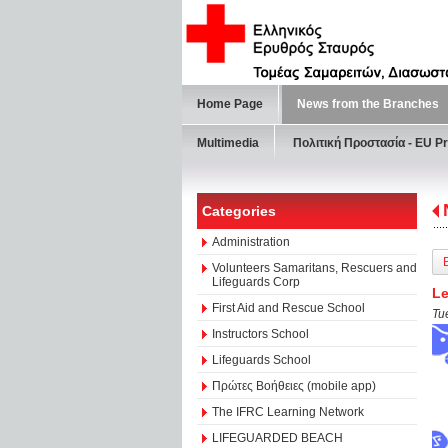
Home Page
News from the Branches
Multimedia
Πολιτική Προστασία - ΕU Pr
Categories
Administration
Volunteers Samaritans, Rescuers and
Lifeguards Corp
Le
First Aid and Rescue School
Tu
Instructors School
Lifeguards School
Πρώτες Βοήθειες (mobile app)
The IFRC Learning Network
LIFEGUARDED BEACH