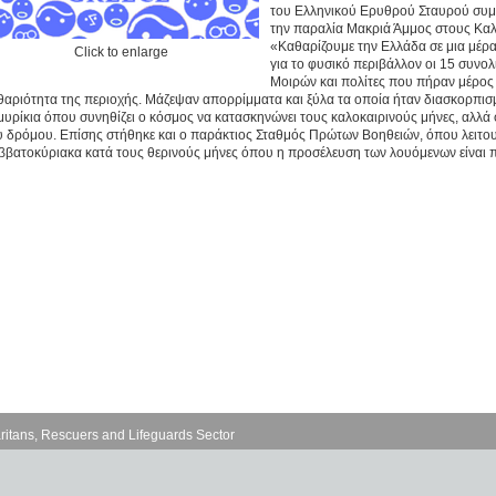
του Ελληνικού Ερυθρού Σταυρού συμμ
την παραλία Μακριά Άμμος στους Καλ
«Καθαρίζουμε την Ελλάδα σε μια μέρ
Click to enlarge
για το φυσικό περιβάλλον οι 15 συνο
Μοιρών και πολίτες που πήραν μέρος 
θαριότητα της περιοχής. Μάζεψαν απορρίμματα και ξύλα τα οποία ήταν διασκορπισ
μυρίκια όπου συνηθίζει ο κόσμος να κατασκηνώνει τους καλοκαιρινούς μήνες, αλλά 
υ δρόμου. Επίσης στήθηκε και ο παράκτιος Σταθμός Πρώτων Βοηθειών, όπου λειτου
ββατοκύριακα κατά τους θερινούς μήνες όπου η προσέλευση των λουόμενων είναι 
ritans, Rescuers and Lifeguards Sector