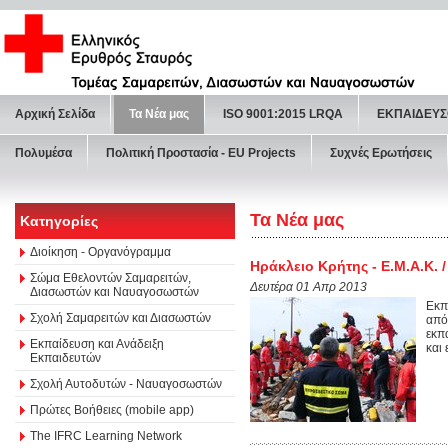
Αρχική Σελίδα
Τα Νέα μας
ISO 9001:2015 LRQA
ΕΚΠΑΙΔΕΥΣ
Πολυμέσα
Πολιτική Προστασία - ΕU Projects
Συχνές Ερωτήσεις
Τα Νέα μας
Κατηγορίες
Διοίκηση - Οργανόγραμμα
Ηράκλειο Κρήτης - Ε.Μ.Α.Κ.
Σώμα Εθελοντών Σαμαρειτών,
Δευτέρα 01 Απρ 2013
Διασωστών και Ναυαγοσωστών
Εκπ
Σχολή Σαμαρειτών και Διασωστών
από
εκπ
Εκπαίδευση και Ανάδειξη
και 
Εκπαιδευτών
Σχολή Αυτοδυτών - Ναυαγοσωστών
Πρώτες Βοήθειες (mobile app)
The IFRC Learning Network