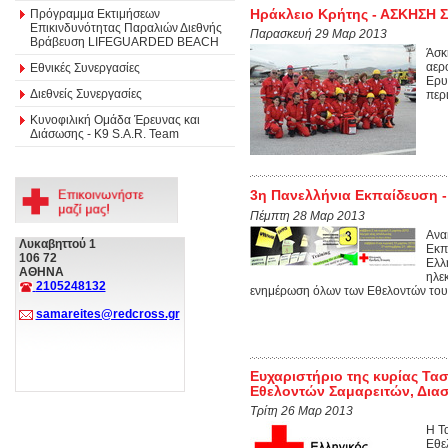
Ηράκλειο Κρήτης - ΑΣΚΗΣΗ 
Πρόγραμμα Εκτιμήσεων
Επικινδυνότητας Παραλιών Διεθνής
Παρασκευή 29 Μαρ 2013
Βράβευση LIFEGUARDED BEACH
Άσκ
αερ
Εθνικές Συνεργασίες
Ερυ
Διεθνείς Συνεργασίες
περ
Κυνοφιλική Ομάδα Έρευνας και
Διάσωσης - Κ9 S.A.R. Team
3η Πανελλήνια Εκπαίδευση 
Πέμπτη 28 Μαρ 2013
Ανα
Λυκαβηττού 1
Εκπ
106 72
Ελλ
ΑΘΗΝΑ
ηλε
2105248132
ενημέρωση όλων των Εθελοντών του Σ
samareites@redcross.gr
Ευχαριστήριο της κυρίας Τα
Εθελοντών Σαμαρειτών, Δι
Τρίτη 26 Μαρ 2013
Η Τ
Εθε