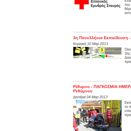
Ελλ
του
θέμ
αντι
3η Πανελλήνια Εκπαίδευση -
Κυριακή 10 Μαρ 2013
Ολο
3ης
Δια
πρα
Ρέθυμνο - ΠΑΓΚΟΣΜΙΑ ΗΜΕΡΑ
Ρεθύμνου
Δευτέρα 04 Μαρ 2013
Εκτ
το 
υπε
πρα