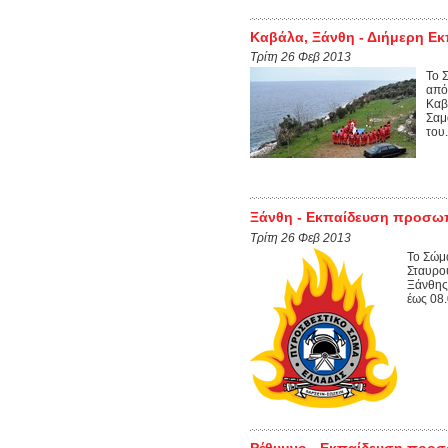
Καβάλα, Ξάνθη - Διήμερη Ε
Τρίτη 26 Φεβ 2013
Το 
από
Καβ
Σαμ
του.
Ξάνθη - Εκπαίδευση προσωπ
Τρίτη 26 Φεβ 2013
Το Σώμ
Σταυρού
Ξάνθης
έως 08.
Ρέθυμνο - Εκπαίδευση προσ