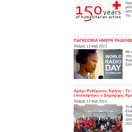
Ημε
μετ
μεγ
της
ΠΑΓΚΟΣΜΙΑ ΗΜΕΡΑ ΡΑΔΙΟΦΩ
Τετάρτη 13 Φεβ 2013
Με 
στι
θυμ
Ερυ
Αμάρι Ρεθύμνου, Κρήτη - Τ
επισκέφτηκε ο Δήμαρχος Αμα
Τετάρτη 13 Φεβ 2013
Το 
Ελλ
Αμα
Δια
2010