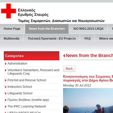
Home Page
News from the Branches
ISO 9001:2015 LRQA
Multimedia
Πολιτική Προστασία - ΕU Projects
FAQ
Where we
News from the Branc
Categories
Administration
Back
Volunteers Samaritans, Rescuers and
Lifeguards Corp
Κινητοποίηση του Σώματος 
πυρκαγιές στο Δήμο Αγίου Β
First Aid and Rescue School
Monday 30 Jul 2012
Instructors School
Lifeguards School
Πρώτες Βοήθειες (mobile app)
The IFRC Learning Network
LIFEGUARDED BEACH