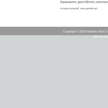
ξημερώματα, φροντίζοντας υγειονομι
(στοιχεία ρεπορτάζ: www.goodnet.gr)
Copyright © 2026 Hellenic Red Cr
Website De