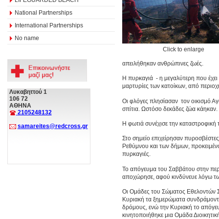
National Partnerships
International Partnerships
No name
Click to enlarge
απειλήθηκαν ανθρώπινες ζωές.
Η πυρκαγιά - η μεγαλύτερη που έχει 
μαρτυρίες των κατοίκων, από περιοχ
Λυκαβηττού 1
106 72
Οι φλόγες πλησίασαν τον οικισμό Αγ
ΑΘΗΝΑ
σπίτια. Ωστόσο δεκάδες ζώα κάηκαν.
2105248132
Η φωτιά συνέχισε την καταστροφική τ
samareites@redcross.gr
Στο σημείο επιχείρησαν πυροσβέστε
Ρεθύμνου και των δήμων, προκειμέν
πυρκαγιές.
Το απόγευμα του Σαββάτου στην περι
αποχώρησε, αφού κινδύνευε λόγω τ
Οι Ομάδες του Σώματος Εθελοντών Σ
Κυριακή τα ξημερώματα συνδράμοντ
δρόμους, ενώ την Κυριακή το απόγε
κινητοποιήθηκε μια Ομάδα Διοικητική