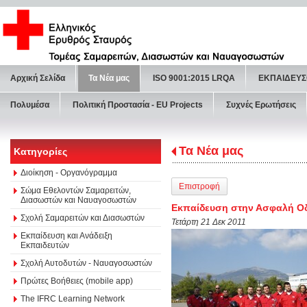
Αρχική Σελίδα
Τα Νέα μας
ISO 9001:2015 LRQA
ΕΚΠΑΙΔΕΥΣ
Πολυμέσα
Πολιτική Προστασία - ΕU Projects
Συχνές Ερωτήσεις
Τα Νέα μας
Κατηγορίες
Διοίκηση - Οργανόγραμμα
Επιστροφή
Σώμα Εθελοντών Σαμαρειτών,
Διασωστών και Ναυαγοσωστών
Εκπαίδευση στην Ασφαλή Ο
Σχολή Σαμαρειτών και Διασωστών
Τετάρτη 21 Δεκ 2011
Εκπαίδευση και Ανάδειξη
Εκπαιδευτών
Σχολή Αυτοδυτών - Ναυαγοσωστών
Πρώτες Βοήθειες (mobile app)
The IFRC Learning Network