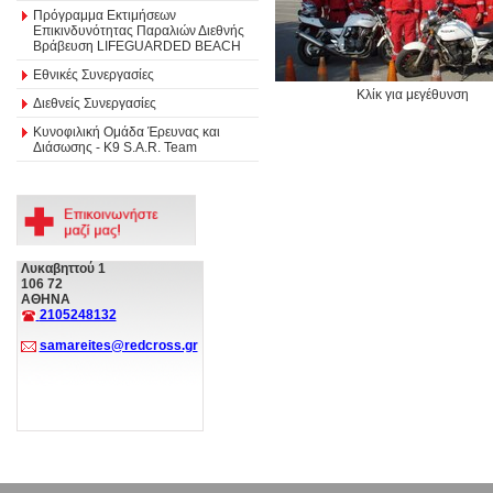
Πρόγραμμα Εκτιμήσεων
Επικινδυνότητας Παραλιών Διεθνής
Βράβευση LIFEGUARDED BEACH
Εθνικές Συνεργασίες
Κλίκ για μεγέθυνση
Διεθνείς Συνεργασίες
Κυνοφιλική Ομάδα Έρευνας και
Διάσωσης - Κ9 S.A.R. Team
Λυκαβηττού 1
106 72
ΑΘΗΝΑ
2105248132
samareites@redcross.gr