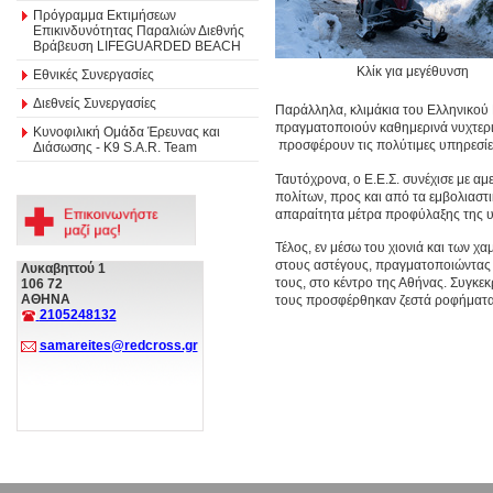
Πρόγραμμα Εκτιμήσεων
Επικινδυνότητας Παραλιών Διεθνής
Βράβευση LIFEGUARDED BEACH
Κλίκ για μεγέθυνση
Εθνικές Συνεργασίες
Διεθνείς Συνεργασίες
Παράλληλα, κλιμάκια του Ελληνικού 
πραγματοποιούν καθημερινά νυχτερινέ
Κυνοφιλική Ομάδα Έρευνας και
προσφέρουν τις πολύτιμες υπηρεσίε
Διάσωσης - Κ9 S.A.R. Team
Ταυτόχρονα, ο Ε.Ε.Σ. συνέχισε με α
πολίτων, προς και από τα εμβολιαστι
απαραίτητα μέτρα προφύλαξης της υ
Τέλος, εν μέσω του χιονιά και των 
στους αστέγους, πραγματοποιώντας τ
Λυκαβηττού 1
τους, στο κέντρο της Αθήνας. Συγκε
106 72
ΑΘΗΝΑ
τους προσφέρθηκαν ζεστά ροφήματα,
2105248132
samareites@redcross.gr