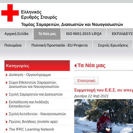
Αρχική Σελίδα
Τα Νέα μας
ISO 9001:2015 LRQA
ΕΚΠΑΙΔΕΥΣ
Πολυμέσα
Πολιτική Προστασία - ΕU Projects
Συχνές Ερωτήσεις
Τα Νέα μας
Κατηγορίες
Διοίκηση - Οργανόγραμμα
Επιστροφή
Σώμα Εθελοντών Σαμαρειτών,
Διασωστών και Ναυαγοσωστών
Συμμετοχή του Ε.Ε.Σ. σε α
Σχολή Σαμαρειτών και Διασωστών
Δευτέρα 22 Φεβ 2021
Εκπαίδευση και Ανάδειξη
Εκπαιδευτών
Σχολή Αυτοδυτών - Ναυαγοσωστών
Πρώτες Βοήθειες (mobile app)
The IFRC Learning Network