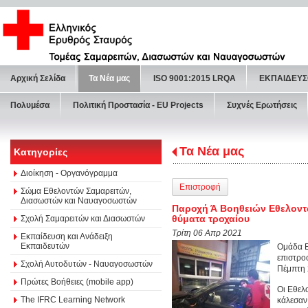
Αρχική Σελίδα
Τα Νέα μας
ISO 9001:2015 LRQA
ΕΚΠΑΙΔΕΥΣ
Πολυμέσα
Πολιτική Προστασία - ΕU Projects
Συχνές Ερωτήσεις
Τα Νέα μας
Κατηγορίες
Διοίκηση - Οργανόγραμμα
Επιστροφή
Σώμα Εθελοντών Σαμαρειτών,
Διασωστών και Ναυαγοσωστών
Παροχή Ά Βοηθειών Εθελοντώ
θύματα τροχαίου
Σχολή Σαμαρειτών και Διασωστών
Τρίτη 06 Απρ 2021
Εκπαίδευση και Ανάδειξη
Εκπαιδευτών
Ομάδα Ε
επιστρο
Σχολή Αυτοδυτών - Ναυαγοσωστών
Πέμπτη 
Πρώτες Βοήθειες (mobile app)
Οι Εθελ
The IFRC Learning Network
κάλεσαν