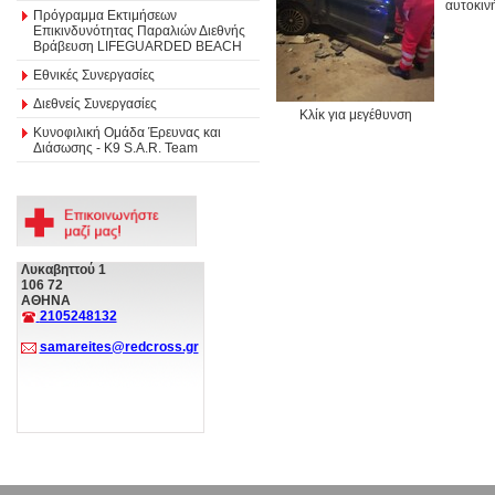
αυτοκιν
Πρόγραμμα Εκτιμήσεων
Επικινδυνότητας Παραλιών Διεθνής
Βράβευση LIFEGUARDED BEACH
Εθνικές Συνεργασίες
Διεθνείς Συνεργασίες
Κλίκ για μεγέθυνση
Κυνοφιλική Ομάδα Έρευνας και
Διάσωσης - Κ9 S.A.R. Team
Λυκαβηττού 1
106 72
ΑΘΗΝΑ
2105248132
samareites@redcross.gr