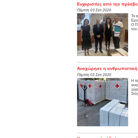
Ευχαριστίες από την πρέσβε
Πέμπτη 03 Σεπ 2020
Το 
Ερυ
Ο Π
του 
Αναχώρησε η ανθρωπιστική β
Πέμπτη 03 Σεπ 2020
Η π
ανα
χώρ
Στό