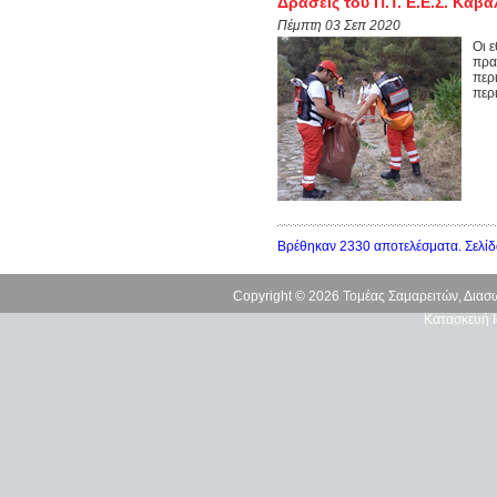
Δράσεις του Π.Τ. Ε.Ε.Σ. Καβά
Πέμπτη 03 Σεπ 2020
Οι 
πρα
περ
περ
Βρέθηκαν 2330 αποτελέσματα. Σελίδ
Copyright © 2026 Τομέας Σαμαρειτών, Δια
Κατασκευή Ι