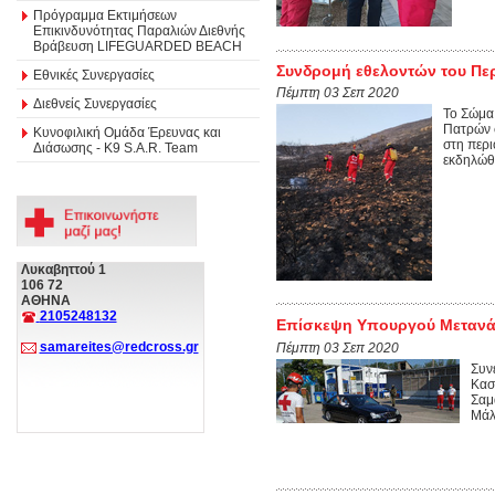
Πρόγραμμα Εκτιμήσεων
Επικινδυνότητας Παραλιών Διεθνής
Βράβευση LIFEGUARDED BEACH
Συνδρομή εθελοντών του Πε
Εθνικές Συνεργασίες
Πέμπτη 03 Σεπ 2020
Διεθνείς Συνεργασίες
Το Σώμα
Πατρών 
Κυνοφιλική Ομάδα Έρευνας και
στη περ
Διάσωσης - Κ9 S.A.R. Team
εκδηλώθη
Λυκαβηττού 1
106 72
ΑΘΗΝΑ
2105248132
Επίσκεψη Υπουργού Μετανάσ
samareites@redcross.gr
Πέμπτη 03 Σεπ 2020
Συν
Κασ
Σαμ
Μάλ