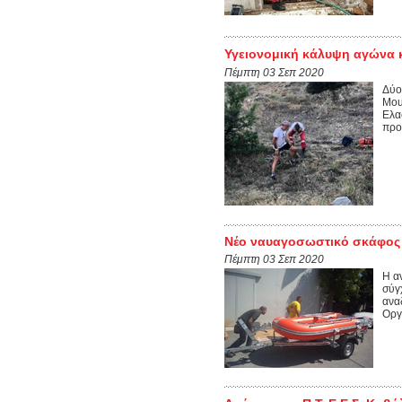
Υγειονομική κάλυψη αγώνα κ
Πέμπτη 03 Σεπ 2020
Δύο
Mou
Ελα
προ
Νέο ναυαγοσωστικό σκάφος 
Πέμπτη 03 Σεπ 2020
Η α
σύγ
ανα
Οργ