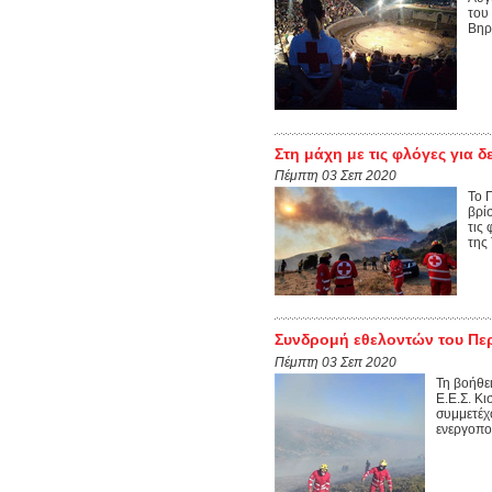
του
Βηρο
Στη μάχη με τις φλόγες για δ
Πέμπτη 03 Σεπ 2020
Το 
βρί
τις 
της
Συνδρομή εθελοντών του Περ
Πέμπτη 03 Σεπ 2020
Τη βοήθε
Ε.Ε.Σ. Κ
συμμετέχ
ενεργοπο