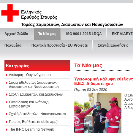
Αρχική Σελίδα
Τα Νέα μας
ISO 9001:2015 LRQA
ΕΚΠΑΙΔΕΥΣ
Πολυμέσα
Πολιτική Προστασία - ΕU Projects
Συχνές Ερωτήσεις
Τα Νέα μας
Κατηγορίες
Διοίκηση - Οργανόγραμμα
Υγειονομική κάλυψη εθελοντ
Σώμα Εθελοντών Σαμαρειτών,
Ε.Ε.Σ. Διδυμοτείχου
Διασωστών και Ναυαγοσωστών
Πέμπτη 03 Σεπ 2020
Σχολή Σαμαρειτών και Διασωστών
Ο Σύ
Αυγο
Εκπαίδευση και Ανάδειξη
Διασ
Εκπαιδευτών
Διδυμ
Σχολή Αυτοδυτών - Ναυαγοσωστών
Πρώτες Βοήθειες (mobile app)
The IFRC Learning Network