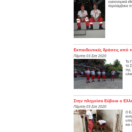
υγειονομικά εθ
περιλάμβανε τ
Εκπαιδευτικές δράσεις από 
Πέμπτη 03 Σεπ 2020
Το 
το 
της
υλι
Στην πληγείσα Εύβοια ο Ελλ
Πέμπτη 03 Σεπ 2020
Ο Ε
κιν
υπη
και