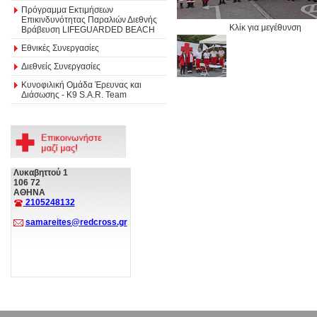
Πρόγραμμα Εκτιμήσεων
Επικινδυνότητας Παραλιών Διεθνής
Κλίκ για μεγέθυνση
Βράβευση LIFEGUARDED BEACH
Εθνικές Συνεργασίες
Διεθνείς Συνεργασίες
Κυνοφιλική Ομάδα Έρευνας και
Διάσωσης - Κ9 S.A.R. Team
Λυκαβηττού 1
106 72
ΑΘΗΝΑ
2105248132
samareites@redcross.gr