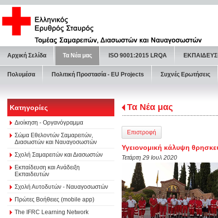
Αρχική Σελίδα
Τα Νέα μας
ISO 9001:2015 LRQA
ΕΚΠΑΙΔΕΥΣ
Πολυμέσα
Πολιτική Προστασία - ΕU Projects
Συχνές Ερωτήσεις
Τα Νέα μας
Κατηγορίες
Διοίκηση - Οργανόγραμμα
Επιστροφή
Σώμα Εθελοντών Σαμαρειτών,
Διασωστών και Ναυαγοσωστών
Υγειονομική κάλυψη θρησκευ
Σχολή Σαμαρειτών και Διασωστών
Τετάρτη 29 Ιουλ 2020
Εκπαίδευση και Ανάδειξη
Εκπαιδευτών
Σχολή Αυτοδυτών - Ναυαγοσωστών
Πρώτες Βοήθειες (mobile app)
The IFRC Learning Network