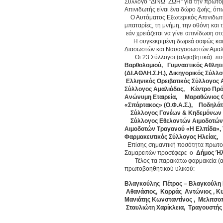
Σύλλογο ''ΔΙΝΩ ΖΩΗ'' για την πρωτοβ
Απινιδωτής είναι ένα δώρο ζωής, όπ
Ο Αυτόματος Εξωτερικός Απινιδωτής 
μπαταρίες, τη μνήμη, την οθόνη και
εάν χρειάζεται να γίνει απινίδωση στ
Η συγκεκριμένη δωρεά σαφώς και α
Διασωστών και Ναυαγοσωστών Αμαλιά
Οι 23 Σύλλογοι (αλφαβητικά) που
Βαρθολομιού, Γυμναστικός Αθλητι
(ΔΙ.ΑΘΛΗ.Σ.Η.),
Δικηγορικός Σύλλο
Ελληνικός Ορειβατικός Σύλλογος 
Σύλλογος Αμαλιάδας, Κέντρο Πρ
Ανώνυμη Εταιρεία, Μαραθώνιος Ο
«Σπάρτακος» (Ο.Φ.Α.Σ.), Ποδηλάτ
Σύλλογος Γονέων & Κηδεμόνων Δ
Σύλλογος Εθελοντών Αιμοδοτών 
Αιμοδοτών Τραγανού «Η Ελπίδα»,
Φαρμακευτικός Σύλλογος Ηλείας, 
Επίσης σημαντική ποσότητα πρωτοβο
Σαμαρειτών προσέφερε ο
Δήμος Ήλ
Τέλος τα παρακάτω φαρμακεία (αλ
πρωτοβοηθητικού υλικού:
Βλαγκούλης Πέτρος – Βλαγκούλη 
Αθανάσιος, Καρράς Αντώνιος , Κυ
Μανιάτης Κωνσταντίνος , Μελιτσ
Σταυλιώτη Χαρίκλεια, Τραγουστής