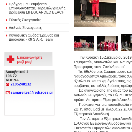
Πρόγραμμα Εκτιμήσεων
Επικινδυνότητας Παραλιών Διεθνής
Βράβευση LIFEGUARDED BEACH
Εθνικές Συνεργασίες
Διεθνείς Συνεργασίες
Κυνοφιλική Ομάδα Έρευνας και
Διάσωσης - Κ9 S.A.R. Team
Την Κυριακή 15 Δεκεμβρίου 2019, 
Σαμαρειτών, Διασωστών και Ναυαγο
Προσφοράς στον Συνάνθρωπο''.
Τις Εθελόντριες Σαμαρείτισσες και
Λυκαβηττού 1
106 72
Ναυαγοσωστών Αμαλιάδας, τους συνα
ΑΘΗΝΑ
εξοπλισμό και το χαμόγελο τους, ως
2105248132
συμβάντα, σε πολλές δράσεις πρόληψ
Ως αναγνώρισης της αξίας του έρ
samareites@redcross.gr
Αντωνίου Αυγερινού, το Σώμα Εθελ
πρώτο Αυτόματο Εξωτερικό Απινιδω
Πρόκειται για μια πρωτοβουλία το
ΖΩΗ'', όπου μαζί με άλλους 22 Συλ
Εξωτερικού Απινιδωτή.
Τον Αυτόματο Εξωτερικό Απινιδωτή
Συλλόγου Εθελοντών Αιμοδοτών και 
Εθελοντών Σαμαρειτών, Διασωστών κ