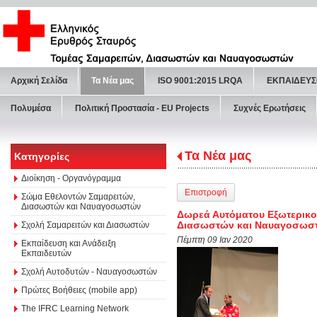
Αρχική Σελίδα
Τα Νέα μας
ISO 9001:2015 LRQA
ΕΚΠΑΙΔΕΥΣ
Πολυμέσα
Πολιτική Προστασία - ΕU Projects
Συχνές Ερωτήσεις
Τα Νέα μας
Κατηγορίες
Διοίκηση - Οργανόγραμμα
Επιστροφή
Σώμα Εθελοντών Σαμαρειτών,
Διασωστών και Ναυαγοσωστών
Δωρεά Αυτόματου Εξωτερικού
Διασωστών και Ναυαγοσωστ
Σχολή Σαμαρειτών και Διασωστών
Πέμπτη 09 Ιαν 2020
Εκπαίδευση και Ανάδειξη
Εκπαιδευτών
Σχολή Αυτοδυτών - Ναυαγοσωστών
Πρώτες Βοήθειες (mobile app)
The IFRC Learning Network