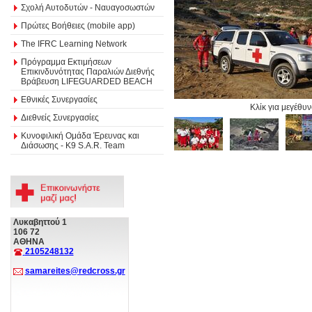
Σχολή Αυτοδυτών - Ναυαγοσωστών
Πρώτες Βοήθειες (mobile app)
The IFRC Learning Network
Πρόγραμμα Εκτιμήσεων
Επικινδυνότητας Παραλιών Διεθνής
Βράβευση LIFEGUARDED BEACH
Εθνικές Συνεργασίες
Κλίκ για μεγέθυ
Διεθνείς Συνεργασίες
Κυνοφιλική Ομάδα Έρευνας και
Διάσωσης - Κ9 S.A.R. Team
Λυκαβηττού 1
106 72
ΑΘΗΝΑ
2105248132
samareites@redcross.gr