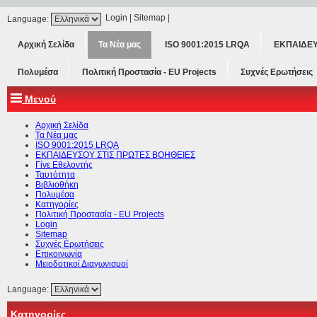
Login
|
Sitemap
|
Language:
Αρχική Σελίδα
Τα Νέα μας
ISO 9001:2015 LRQA
ΕΚΠΑΙΔΕΥ
Πολυμέσα
Πολιτική Προστασία - ΕU Projects
Συχνές Ερωτήσεις
Μενού
Αρχική Σελίδα
Τα Νέα μας
ISO 9001:2015 LRQA
ΕΚΠΑΙΔΕΥΣΟΥ ΣΤΙΣ ΠΡΩΤΕΣ ΒΟΗΘΕΙΕΣ
Γίνε Εθελοντής
Ταυτότητα
Βιβλιοθήκη
Πολυμέσα
Κατηγορίες
Πολιτική Προστασία - ΕU Projects
Login
Sitemap
Συχνές Ερωτήσεις
Επικοινωνία
Μειοδοτικοί Διαγωνισμοί
Language:
Κατηγορίες