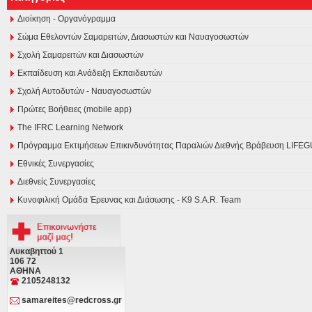
Διοίκηση - Οργανόγραμμα
Σώμα Εθελοντών Σαμαρειτών, Διασωστών και Ναυαγοσωστών
Σχολή Σαμαρειτών και Διασωστών
Εκπαίδευση και Ανάδειξη Εκπαιδευτών
Σχολή Αυτοδυτών - Ναυαγοσωστών
Πρώτες Βοήθειες (mobile app)
The IFRC Learning Network
Πρόγραμμα Εκτιμήσεων Επικινδυνότητας Παραλιών Διεθνής Βράβευση LI
Εθνικές Συνεργασίες
Διεθνείς Συνεργασίες
Κυνοφιλική Ομάδα Έρευνας και Διάσωσης - Κ9 S.A.R. Team
Λυκαβηττού 1
106 72
ΑΘΗΝΑ
2105248132
samareites@redcross.gr