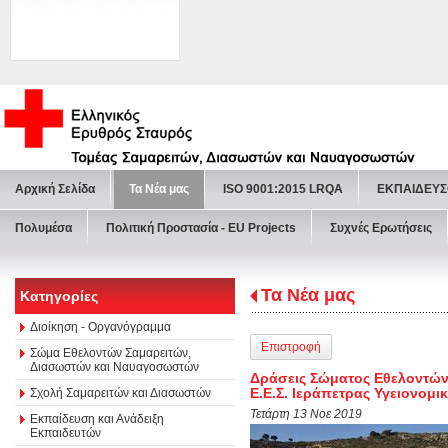
Αρχική Σελίδα
Τα Νέα μας
ISO 9001:2015 LRQA
ΕΚΠΑΙΔΕΥΣ
Πολυμέσα
Πολιτική Προστασία - ΕU Projects
Συχνές Ερωτήσεις
Τα Νέα μας
Κατηγορίες
Διοίκηση - Οργανόγραμμα
Επιστροφή
Σώμα Εθελοντών Σαμαρειτών,
Διασωστών και Ναυαγοσωστών
Δράσεις Σώματος Εθελοντώ
Ε.Ε.Σ. Ιεράπετρας Υγειον
Σχολή Σαμαρειτών και Διασωστών
Τετάρτη 13 Νοε 2019
Εκπαίδευση και Ανάδειξη
Εκπαιδευτών