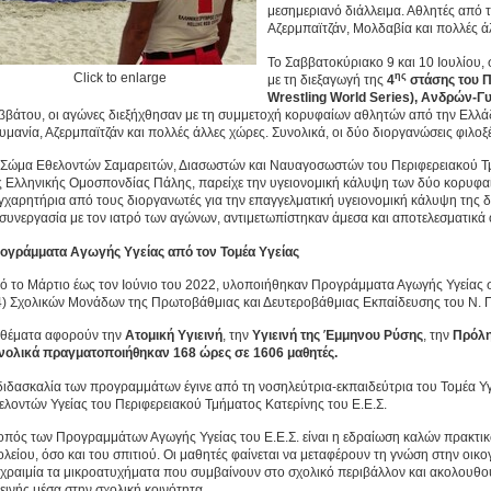
μεσημεριανό διάλλειμα. Αθλητές από 
Αζερμπαϊτζάν, Μολδαβία και πολλές ά
Το Σαββατοκύριακο 9 και 10 Ιουλίου, 
Click to enlarge
ης
με τη διεξαγωγή της
4
στάσης του 
Wrestling World Series), Ανδρών-Γ
ββάτου, οι αγώνες διεξήχθησαν με τη συμμετοχή κορυφαίων αθλητών από την Ελλάδ
υμανία, Αζερμπαϊτζάν και πολλές άλλες χώρες. Συνολικά, οι δύο διοργανώσεις φιλο
 Σώμα Εθελοντών Σαμαρειτών, Διασωστών και Ναυαγοσωστών του Περιφερειακού Τμή
ς Ελληνικής Ομοσπονδίας Πάλης, παρείχε την υγειονομική κάλυψη των δύο κορυφ
γχαρητήρια από τους διοργανωτές για την επαγγελματική υγειονομική κάλυψη της
 συνεργασία με τον ιατρό των αγώνων, αντιμετωπίστηκαν άμεσα και αποτελεσματικά
ογράμματα Αγωγής Υγείας από τον Τομέα Υγείας
ό το Μάρτιο έως τον Ιούνιο του 2022, υλοποιήθηκαν Προγράμματα Αγωγής Υγείας σ
4) Σχολικών Μονάδων της Πρωτοβάθμιας και Δευτεροβάθμιας Εκπαίδευσης του Ν. Π
 θέματα αφορούν την
Ατομική Υγιεινή
, την
Υγιεινή της Έμμηνου Ρύσης
, την
Πρόλ
νολικά πραγματοποιήθηκαν 168 ώρες σε 1606 μαθητές.
διδασκαλία των προγραμμάτων έγινε από τη νοσηλεύτρια-εκπαιδεύτρια του Τομέα Υγ
ελοντών Υγείας του Περιφερειακού Τμήματος Κατερίνης του Ε.Ε.Σ.
οπός των Προγραμμάτων Αγωγής Υγείας του Ε.Ε.Σ. είναι η εδραίωση καλών πρακτικ
ολείου, όσο και του σπιτιού. Οι μαθητές φαίνεται να μεταφέρουν τη γνώση στην οικο
χραιμία τα μικροατυχήματα που συμβαίνουν στο σχολικό περιβάλλον και ακολουθο
ιεινής μέσα στην σχολική κοινότητα.