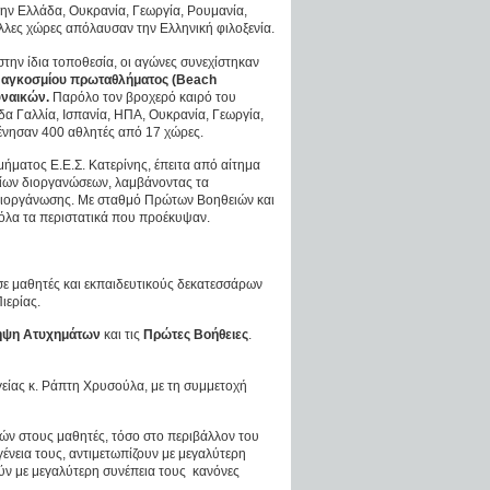
την Ελλάδα, Ουκρανία, Γεωργία, Ρουμανία,
λλες χώρες απόλαυσαν την Ελληνική φιλοξενία.
στην ίδια τοποθεσία, οι αγώνες συνεχίστηκαν
Παγκοσμίου πρωταθλήματος (Beach
υναικών.
Παρόλο τον βροχερό καιρό του
α Γαλλία, Ισπανία, ΗΠΑ, Ουκρανία, Γεωργία,
ξένησαν 400 αθλητές από 17 χώρες.
ματος Ε.Ε.Σ. Κατερίνης, έπειτα από αίτημα
αίων διοργανώσεων, λαμβάνοντας τα
 διοργάνωσης. Με σταθμό Πρώτων Βοηθειών και
 όλα τα περιστατικά που προέκυψαν.
ε μαθητές και εκπαιδευτικούς δεκατεσσάρων
ιερίας.
ηψη Ατυχημάτων
και τις
Πρώτες Βοήθειες
.
είας κ. Ράπτη Χρυσούλα, με τη συμμετοχή
ών στους μαθητές, τόσο στο περιβάλλον του
γένεια τους, αντιμετωπίζουν με μεγαλύτερη
ύν με μεγαλύτερη συνέπεια τους κανόνες