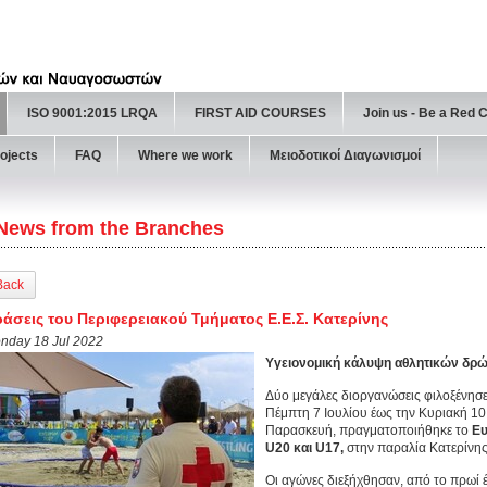
ISO 9001:2015 LRQA
FIRST AID COURSES
Join us - Be a Red 
ojects
FAQ
Where we work
Μειοδοτικοί Διαγωνισμοί
News from the Branches
Back
άσεις του Περιφερειακού Τμήματος Ε.Ε.Σ. Κατερίνης
nday 18 Jul 2022
Υγειονομική κάλυψη αθλητικών δρώ
Δύο μεγάλες διοργανώσεις φιλοξένησε
Πέμπτη 7 Ιουλίου έως την Κυριακή 10 
Παρασκευή, πραγματοποιήθηκε το
Ευ
U20 και
U
17,
στην παραλία Κατερίνης
Οι αγώνες διεξήχθησαν, από το πρωί έ