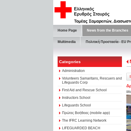
Home Page
News from the Branches
Multimedia
Πολιτική Προστασία - ΕU Pr
Categories
Administration
Volunteers Samaritans, Rescuers and
Lifeguards Corp
Δρ
First Aid and Rescue School
Mo
Instructors School
Lifeguards School
Πρώτες Βοήθειες (mobile app)
The IFRC Learning Network
LIFEGUARDED BEACH