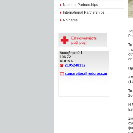
National Partnerships
International Partnerships
No name
Σα
Ρο
Το
τη
Λυκαβηττού 1
συ
106 72
σε
ΑΘΗΝΑ
2105248132
Πρ
samareites@redcross.gr
Απ
(1
Τα
Συ
Η 
Εθ
Σκ
σχ
ψυ
υγ