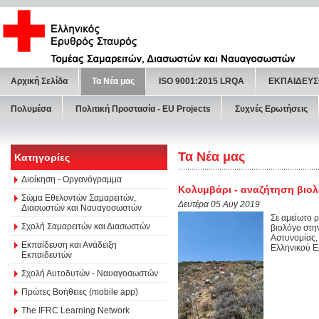
Αρχική Σελίδα
Τα Νέα μας
ISO 9001:2015 LRQA
ΕΚΠΑΙΔΕΥΣ
Πολυμέσα
Πολιτική Προστασία - ΕU Projects
Συχνές Ερωτήσεις
Τα Νέα μας
Κατηγορίες
Διοίκηση - Οργανόγραμμα
Κολυμβάρι - αναζήτηση βιο
Σώμα Εθελοντών Σαμαρειτών,
Δευτέρα 05 Αυγ 2019
Διασωστών και Ναυαγοσωστών
Σε αμείωτο ρ
Σχολή Σαμαρειτών και Διασωστών
βιολόγο στην
Αστυνομίας,
Εκπαίδευση και Ανάδειξη
Ελληνικού Ε
Εκπαιδευτών
Σχολή Αυτοδυτών - Ναυαγοσωστών
Πρώτες Βοήθειες (mobile app)
The IFRC Learning Network