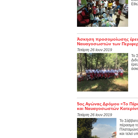
Εθε
Άσκηση προσομοίωσης έρευ
Ναυαγοσωστών των Περιφερε
Τετάρτη 26 Ιουν 2019
Το 
Διδ
έρε
άσκ
5ος Αγώνας Δρόμου «Το Πέρ
και Ναυαγοσωστών Κατερίν
Τετάρτη 26 Ιουν 2019
Το Σάββατο
πέρασμα τ
Πλαταμώνος
και τελεί υπ