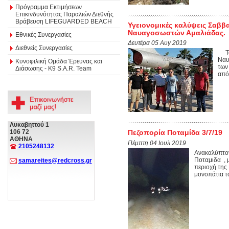
Πρόγραμμα Εκτιμήσεων
Επικινδυνότητας Παραλιών Διεθνής
Βράβευση LIFEGUARDED BEACH
Υγειονομικές καλύψεις Σαβ
Ναυαγοσωστών Αμαλιάδας.
Εθνικές Συνεργασίες
Δευτέρα 05 Αυγ 2019
Διεθνείς Συνεργασίες
Το 
Ναυ
Κυνοφιλική Ομάδα Έρευνας και
των
Διάσωσης - Κ9 S.A.R. Team
από
Λυκαβηττού 1
106 72
Πεζοπορία Ποταμίδα 3/7/19
ΑΘΗΝΑ
Πέμπτη 04 Ιουλ 2019
2105248132
Ανακαλύπτον
Ποταμιδα , 
samareites@redcross.gr
περιοχή της
μονοπάτια το