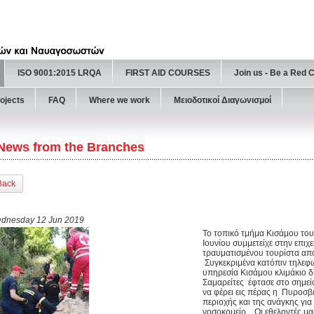
ISO 9001:2015 LRQA
FIRST AID COURSES
Join us - Be a Red 
ojects
FAQ
Where we work
Μειοδοτικοί Διαγωνισμοί
News from the Branches
Back
dnesday 12 Jun 2019
Το τοπικό τμήμα Κισάμου το
Ιουνίου συμμετείχε στην επι
τραυματισμένου τουρίστα από
Συγκεκριμένα κατόπιν τηλεφ
υπηρεσία Κισάμου κλιμάκιο 
Σαμαρείτες έφτασε στο σημεί
να φέρει εις πέρας η Πυροσβ
περιοχής και της ανάγκης γι
νοσοκομείο... Οι εθελοντές μ