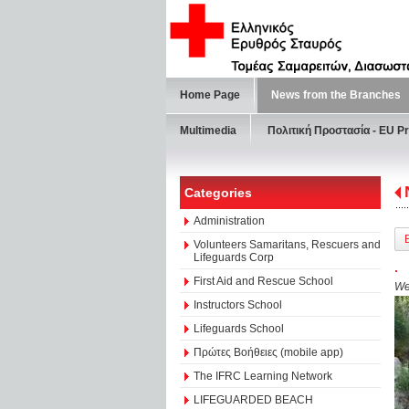
Home Page
News from the Branches
Multimedia
Πολιτική Προστασία - ΕU Pr
Categories
Administration
Volunteers Samaritans, Rescuers and
Lifeguards Corp
.
First Aid and Rescue School
We
Instructors School
Lifeguards School
Πρώτες Βοήθειες (mobile app)
The IFRC Learning Network
LIFEGUARDED BEACH