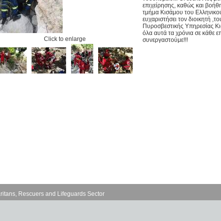
επιχείρησης, καθώς και βοήθ
τμήμα Κισάμου του Ελληνικο
ευχαριστήσει τον διοικητή ,τ
Πυροσβεστικής Υπηρεσίας Κι
όλα αυτά τα χρόνια σε κάθε ε
Click to enlarge
συνεργαστούμε!!!
ritans, Rescuers and Lifeguards Sector