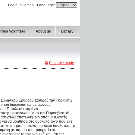
Login
|
Sitemap
|
Language:
Cross Volunteer
About us
Library
Printable mode
υ Ελληνικού Ερυθρού Σταυρού την Κυριακή 2
χείρηση διάσωσης και μεταφοράς
 το Τοπολιανο φαράγγι...
ωνικής επικοινωνίας από την Πυροσβεστική
διασωστών αποτελούμενο από 5 εθελοντές
ο για να βοηθήσει στο δύσκολο έργο που είχε
έστικη υπηρεσία , λόγο του πολύ δύσβατου της
α άμεση μεταφορά του τραυματία στο
ας αναλαβανε το υγειονομικό κομμάτι της