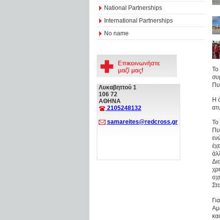
National Partnerships
International Partnerships
No name
Το
συ
Πυ
Λυκαβηττού 1
106 72
Η 
ΑΘΗΝΑ
ατ
2105248132
samareites@redcross.gr
Το
Πυ
εν
έχ
άλ
Δι
χρ
οχ
Στ
Γι
Αμ
κα