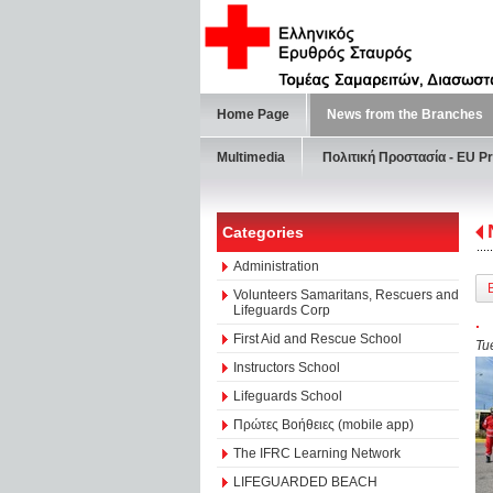
Home Page
News from the Branches
Multimedia
Πολιτική Προστασία - ΕU Pr
Categories
Administration
Volunteers Samaritans, Rescuers and
Lifeguards Corp
.
First Aid and Rescue School
Tu
Instructors School
Lifeguards School
Πρώτες Βοήθειες (mobile app)
The IFRC Learning Network
LIFEGUARDED BEACH