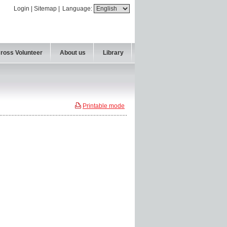
Login
|
Sitemap
|
Language:
Cross Volunteer
About us
Library
Printable mode