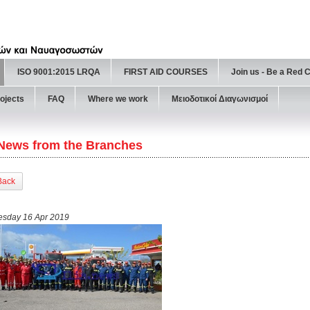
ISO 9001:2015 LRQA
FIRST AID COURSES
Join us - Be a Red 
ojects
FAQ
Where we work
Μειοδοτικοί Διαγωνισμοί
News from the Branches
Back
esday 16 Apr 2019