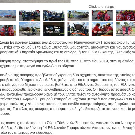
Click to enlarge
 Σώμα Εθελοντών Σαμαρειτών, Διασωστών και Ναυαγοσωστών Περιφερειακού Τμήμ
μμετείχε από κοινού με το Σώμα Εθελοντών Σαμαρειτών, Διασωστών και Ναυαγοσωσ
ροσβεστική Υπηρεσία Αμαλιάδας και τη συνδρομή του Ε.Κ.Α.Β. και της Ελληνικής Α
άσκηση πραγματοποιήθηκε το πρωί της Πέμπτης 11 Απριλίου 2019, στην Αμαλιάδα, 
υχήματος με πυρκαγιά και εγκλωβισμό οδηγού.
 σενάριο της άσκησης προέβλεπε σύγκρουση δύο οχημάτων, συνεπεία της οποίας το έ
ροσβεστικής Υπηρεσίας Αμαλιάδας φτάνουν άμεσα στο σημείο του συμβάντος και 
ώ ο οδηγός του δέχεται τις πρώτες βοήθειες από Εθελοντές Σαμαρείτες του Ελληνι
ει παραμορφωθεί, βρίσκεται εγκλωβισμένος ο οδηγός του. Οι Πυροσβέστες ασφαλίζο
λων εργαλείων προχωρούν διάνοιξή του. Όντας πλέον το αυτοκίνητο προσβάσιμο και
ασώστες του Ελληνικού Ερυθρού Σταυρού συνεχίζουν με τον άμεσο απεγκλωβισμό τ
ησιμοποιώντας γιλέκο ακινητοποίησης και σανίδα ακινητοποίησης, αφού πρώτα του 
ήματος. Στο τέλος της άσκησης ο τραυματίας οδηγός διακομίζεται στο νοσοκομείο
αυρού.
α τις ανάγκες της άσκησης, το Σώμα Εθελοντών Σαμαρειτών, Διασωστών και Ναυαγο
αλιάδας, διέθεσαν δύναμη 14 Εθελοντών Σαμαρειτών και Διασωστών, ένα ασθενοφ
ι όλο τον απαιτούμενο εξοπλισμό.