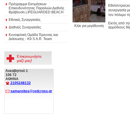
Πρόγραμμα Εκτιμήσεων
Εθελόντριεςκ
Επικινδυνότητας Παραλιών Διεθνής
συνεργασία με
Βράβευση LIFEGUARDED BEACH
τον πόλεμο τ
Εθνικές Συνεργασίες
Εκτός από τη
Κλίκ για μεγέθυνση
Διεθνείς Συνεργασίες
αρμόδιους θέ
Κυνοφιλική Ομάδα Έρευνας και
Διάσωσης - Κ9 S.A.R. Team
Λυκαβηττού 1
106 72
ΑΘΗΝΑ
2105248132
samareites@redcross.gr