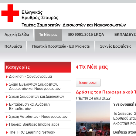
Αρχική Σελίδα
Τα Νέα μας
ISO 9001:2015 LRQA
ΕΚΠΑΙΔΕΥΣ
Πολυμέσα
Πολιτική Προστασία - ΕU Projects
Συχνές Ερωτήσεις
Τα Νέα μας
Κατηγορίες
Διοίκηση - Οργανόγραμμα
Επιστροφή
Σώμα Εθελοντών Σαμαρειτών,
Διασωστών και Ναυαγοσωστών
Δράσεις του Περιφερειακού 
Σχολή Σαμαρειτών και Διασωστών
Πέμπτη 14 Ιουλ 2022
Εκπαίδευση και Ανάδειξη
Υγειονομική
Εκπαιδευτών
Το Σάββατο, 
Σχολή Αυτοδυτών - Ναυαγοσωστών
Ερυθρού Σταυ
Ακρωτήρι Χαν
Πρώτες Βοήθειες (mobile app)
The IFRC Learning Network
Βοήθεια στου