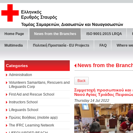
Home Page
News from the Branches
ISO 9001:2015 LRQA
Multimedia
Πολιτική Προστασία - ΕU Projects
FAQ
Where we
News from the Branc
Categories
Administration
Back
Volunteers Samaritans, Rescuers and
Lifeguards Corp
Συμμετοχή προσωπικού και ε
Ναού Αγίας Τριάδος Πειραιώ
First Aid and Rescue School
Thursday 14 Jul 2022
Instructors School
Lifeguards School
Πρώτες Βοήθειες (mobile app)
The IFRC Learning Network
LIFEGUARDED BEACH