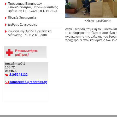
Πρόγραμμα Εκτιμήσεων
Επικινδυνότητας Παραλιών Διεθνής
Βράβευση LIFEGUARDED BEACH
Εθνικές Συνεργασίες
Κλίκ για μεγέθυνση
Διεθνείς Συνεργασίες
στην Ελεούσα, τα μέλη του Συντονιστ
Κυνοφιλική Ομάδα Έρευνας και
το επιθυμητό αποτέλεσμα που είναι, 
Διάσωσης - Κ9 S.A.R. Team
αναγκαιότητα της αλλαγής του θεσμι
προχωρούν στον καθαρισμό των ιδιοκ
Λυκαβηττού 1
106 72
ΑΘΗΝΑ
2105248132
samareites@redcross.gr