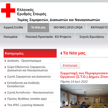
Αρχική Σελίδα
Τα Νέα μας
ISO 9001:2015 LRQA
ΕΚΠΑΙΔΕΥΣ
Πολυμέσα
Πολιτική Προστασία - ΕU Projects
Συχνές Ερωτήσεις
Τα Νέα μας
Κατηγορίες
Διοίκηση - Οργανόγραμμα
Επιστροφή
Σώμα Εθελοντών Σαμαρειτών,
Διασωστών και Ναυαγοσωστών
Συμμετοχή του Περιφερειακο
Οργάνου (Σ.Τ.Ο.) Δήμου Ζίτσ
Σχολή Σαμαρειτών και Διασωστών
Πέμπτη 14 Ιουλ 2022
Εκπαίδευση και Ανάδειξη
Εκπαιδευτών
Σχολή Αυτοδυτών - Ναυαγοσωστών
Πρώτες Βοήθειες (mobile app)
The IFRC Learning Network