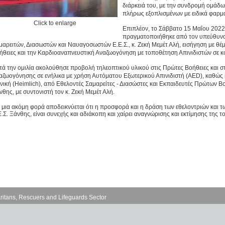
διάρκειά του, με την συνδρομή ομάδ
πλήρως εξοπλισμένων με ειδικά φαρμα
Click to enlarge
Επιπλέον, το Σάββατο 15 Μαΐου 2022,
πραγματοποιήθηκε από τον υπεύθυνο
μαρειτών, Διασωστών και Ναυαγοσωστών Ε.Ε.Σ., κ. Ζεκή Μεμέτ Αλή, εισήγηση με θέ
ήθειες και την Καρδιοαναπνευστική Αναζωογόνηση με τοποθέτηση Απινιδιστών σε 
τά την ομιλία ακολούθησε προβολή τηλεοπτικού υλικού στις Πρώτες Βοήθειες και σ
αζωογόνησης σε ενήλικα με χρήση Αυτόματου Εξωτερικού Απινιδιστή (AED), καθώς κ
χνική (Heimlich), από Εθελοντές Σαμαρείτες - Διασώστες και Εκπαιδευτές Πρώτων 
νθης, με συντονιστή τον κ. Ζεκή Μεμέτ Αλή.
α μια ακόμη φορά αποδεικνύεται ότι η προσφορά και η δράση των εθελοντριών και 
Ε.Σ. Ξάνθης, είναι συνεχής και αδιάκοπη και χαίρει αναγνώρισης και εκτίμησης της τ
ritans, Rescuers and Lifeguards Sector