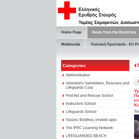
Home Page
News from the Branches
Multimedia
Πολιτική Προστασία - ΕU Pr
Categories
Administration
Volunteers Samaritans, Rescuers and
Lifeguards Corp
Υγ
Πε
First Aid and Rescue School
στ
Instructors School
Κ
Tu
Lifeguards School
Πρώτες Βοήθειες (mobile app)
The IFRC Learning Network
LIFEGUARDED BEACH