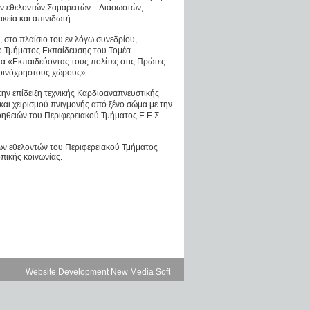
ων εθελοντών Σαμαρειτών – Διασωστών,
κεία και απινιδωτή.
 στο πλαίσιο του εν λόγω συνεδρίου,
 Τμήματος Εκπαίδευσης του Τομέα
μα «Εκπαιδεύοντας τους πολίτες στις Πρώτες
κοινόχρηστους χώρους».
την επίδειξη τεχνικής Καρδιοαναπνευστικής
αι χειρισμού πνιγμονής από ξένο σώμα με την
Βοηθειών του Περιφερειακού Τμήματος Ε.Ε.Σ
των εθελοντών του Περιφερειακού Τμήματος
οπικής κοινωνίας.
Website Development New Media Soft