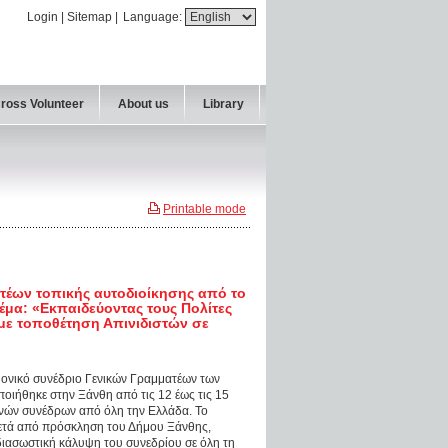
Login
|
Sitemap
|
Language:
Cross Volunteer
About us
Library
Printable mode
τέων τοπικής αυτοδιοίκησης από το
έμα: «Εκπαιδεύοντας τους Πολίτες
με τοποθέτηση Απινιδιστών σε
μονικό συνέδριο Γενικών Γραμματέων των
ιήθηκε στην Ξάνθη από τις 12 έως τις 15
νών συνέδρων από όλη την Ελλάδα. Το
μετά από πρόσκληση του Δήμου Ξάνθης,
διασωστική κάλυψη του συνεδρίου σε όλη τη