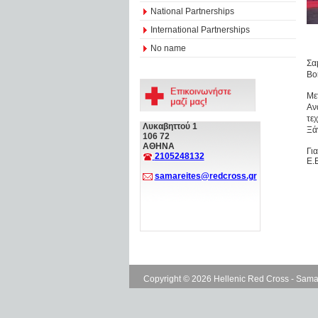
National Partnerships
International Partnerships
No name
Σα
Βο
Με
Αν
τε
Λυκαβηττού 1
Ξά
106 72
ΑΘΗΝΑ
Γι
2105248132
Ε.
samareites@redcross.gr
Copyright © 2026 Hellenic Red Cross - Sama