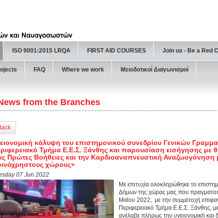
ISO 9001:2015 LRQA
FIRST AID COURSES
Join us - Be a Red 
ojects
FAQ
Where we work
Μειοδοτικοί Διαγωνισμοί
News from the Branches
Back
ειονομική κάλυψη του επιστημονικού συνεδρίου Γενικών Γραμμα
ριφερειακό Τμήμα Ε.Ε.Σ. Ξάνθης και παρουσίαση εισήγησης με θ
ις Πρώτες Βοήθειες και την Καρδιοαναπνευστική Αναζωογόνηση 
οινόχρηστους χώρους»
esday 07 Jun 2022
Με επιτυχία ολοκληρώθηκε το επιστη
Δήμων της χώρας μας που πραγματοπο
Μαΐου 2022, με την συμμετοχή επιφα
Περιφερειακό Τμήμα Ε.Ε.Σ. Ξάνθης, 
ανέλαβε πλήρως την υγειονομική και 