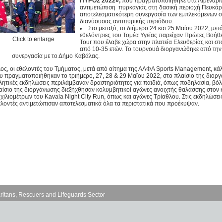
ΠΥΡΟΣ 2022»,
που πραγματοποιήθηκε στα Λιμενάρια
αντιμετώπιση πυρκαγιάς στη δασική περιοχή Πευκάρ
αποτελεσματικότερη συνεργασία των εμπλεκόμενων 
διανύουσας αντιπυρικής περιόδου.
Στο μεταξύ, το διήμερο 24 και 25 Μαΐου 2022, με
εθελόντριες του Τομέα Υγείας παρείχαν Πρώτες Bοήθ
Click to enlarge
Tour που έλαβε χώρα στην πλατεία Ελευθερίας και στ
από 10-35 ετών. Το τουρνουά διοργανώθηκε από τη
συνεργασία με το Δήμο Καβάλας.
λος, οι εθελοντές του Τμήματος, μετά από αίτημα της ΑΛΦΑ Sports Management, κάλ
υ πραγματοποιήθηκαν το τριήμερο, 27, 28 & 29 Μαΐου 2022, στο πλαίσιο της διοργά
λητικές εκδηλώσεις περιλάμβαναν δραστηριότητες για παιδιά, όπως ποδηλασία, βόλε
αίσιο της διοργάνωσης διεξήχθησαν κολυμβητικοί αγώνες ανοιχτής θαλάσσης στον κ
 χιλιομέτρων του Kavala Night City Run, όπως και αγώνες Τρίαθλου. Στις εκδηλώσε
ελοντές αντιμετώπισαν αποτελεσματικά όλα τα περιστατικά που προέκυψαν.
ritans, Rescuers and Lifeguards Sector