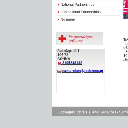
National Partnerships
International Partnerships
No name
Τέ
πο
αθ
Λυκαβηττού 1
πλ
106 72
10
ΑΘΗΝΑ
εθ
2105248132
samareites@redcross.gr
Copyright © 2026 Hellenic Red Cross - Sama