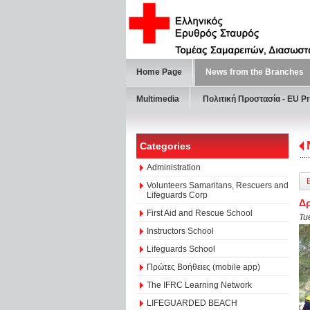
Home Page
News from the Branches
Multimedia
Πολιτική Προστασία - ΕU Pr
Categories
Administration
Volunteers Samaritans, Rescuers and
Lifeguards Corp
Δρ
First Aid and Rescue School
Tu
Instructors School
Lifeguards School
Πρώτες Βοήθειες (mobile app)
The IFRC Learning Network
LIFEGUARDED BEACH