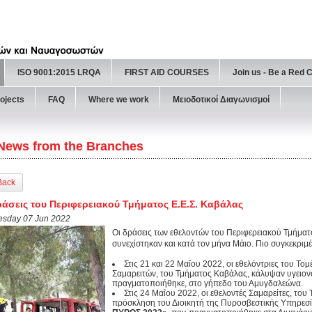
ISO 9001:2015 LRQA
FIRST AID COURSES
Join us - Be a Red 
ojects
FAQ
Where we work
Μειοδοτικοί Διαγωνισμοί
News from the Branches
Back
άσεις του Περιφερειακού Τμήματος Ε.Ε.Σ. Καβάλας
esday 07 Jun 2022
Οι δράσεις των εθελοντών του Περιφερειακού Τμήμα
συνεχίστηκαν και κατά τον μήνα Μάιο. Πιο συγκεκριμέ
Στις 21 και 22 Μαΐου 2022, οι εθελόντριες του Τομ
Σαμαρειτών, του Τμήματος Καβάλας, κάλυψαν υγειο
πραγματοποιήθηκε, στο γήπεδο του Αμυγδαλεώνα.
Στις 24 Μαΐου 2022, οι εθελοντές Σαμαρείτες, του
πρόσκληση του Διοικητή της Πυροσβεστικής Υπηρεσ