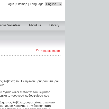
Login
|
Sitemap
|
Language:
Cross Volunteer
About us
Library
Printable mode
τος Καβάλας του Ελληνικού Ερυθρού Σταυρού
να:
έα Υγείας και οι εθελοντές του Σώματος
νομικά το τουρνουά ποδοσφαίρου που
 Τμήματος Καβάλας, συμμετείχαν, μετά από
ίας Νομού Καβάλας, στην άσκηση
«ΔΙΑ