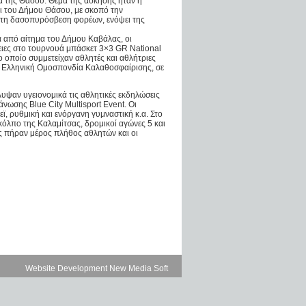
 της Θάσου. Θέμα της άσκησης ήταν η
ι του Δήμου Θάσου, με σκοπό την
στη δασοπυρόσβεση φορέων, ενόψει της
τά από αίτημα του Δήμου Καβάλας, οι
ειες στο τουρνουά μπάσκετ 3×3 GR National
ο οποίο συμμετείχαν αθλητές και αθλήτριες
ν Ελληνική Ομοσπονδία Καλαθοσφαίρισης, σε
υψαν υγειονομικά τις αθλητικές εκδηλώσεις
νωσης Blue City Multisport Event. Οι
ϊ, ρυθμική και ενόργανη γυμναστική κ.α. Στο
όλπο της Καλαμίτσας, δρομικοί αγώνες 5 και
ις πήραν μέρος πλήθος αθλητών και οι
Website Development New Media Soft