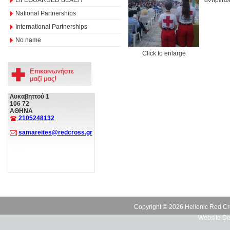
National Partnerships
International Partnerships
No name
Click to enlarge
Λυκαβηττού 1
106 72
ΑΘΗΝΑ
2105248132
samareites@redcross.gr
Copyright © 2026 Hellenic Red Cr
Website De