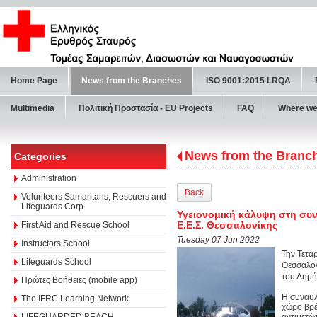
Home Page
News from the Branches
ISO 9001:2015 LRQA
Multimedia
Πολιτική Προστασία - ΕU Projects
FAQ
Where we
News from the Branc
Categories
Administration
Back
Volunteers Samaritans, Rescuers and
Lifeguards Corp
Υγειονομική κάλυψη στη συ
Ε.Ε.Σ. Θεσσαλονίκης
First Aid and Rescue School
Tuesday 07 Jun 2022
Instructors School
Την Τετά
Lifeguards School
Θεσσαλον
του Δημ
Πρώτες Βοήθειες (mobile app)
Η συναυλί
The IFRC Learning Network
χώρο βρέ
LIFEGUARDED BEACH
αντιμετώ