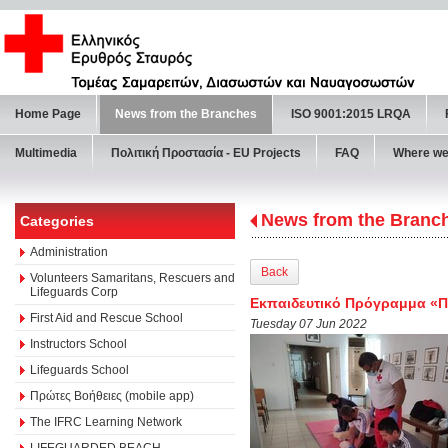
Home Page
News from the Branches
ISO 9001:2015 LRQA
Multimedia
Πολιτική Προστασία - ΕU Projects
FAQ
Where we
News from the Branc
Categories
Administration
Back
Volunteers Samaritans, Rescuers and
Lifeguards Corp
Εκπαιδευτικό Πρόγραμμα «Πρ
First Aid and Rescue School
Tuesday 07 Jun 2022
Instructors School
Lifeguards School
Πρώτες Βοήθειες (mobile app)
The IFRC Learning Network
LIFEGUARDED BEACH