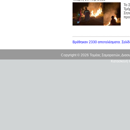
Το 
Τμή
Σητε
προσ
Βρέθηκαν 2330 αποτελέσματα. Σελίδ
Copyright © 2026 Τομέας Σαμαρειτών, Δια
Κατασκευή Ι