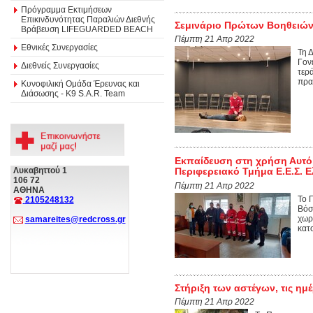
Πρόγραμμα Εκτιμήσεων
Επικινδυνότητας Παραλιών Διεθνής
Σεμινάριο Πρώτων Βοηθειών
Βράβευση LIFEGUARDED BEACH
Πέμπτη 21 Απρ 2022
Εθνικές Συνεργασίες
Τη 
Γον
Διεθνείς Συνεργασίες
τερ
πρα
Κυνοφιλική Ομάδα Έρευνας και
Διάσωσης - Κ9 S.A.R. Team
Εκπαίδευση στη χρήση Αυτό
Λυκαβηττού 1
Περιφερειακό Τμήμα Ε.Ε.Σ. 
106 72
Πέμπτη 21 Απρ 2022
ΑΘΗΝΑ
Το 
2105248132
Βόσ
χωρ
samareites@redcross.gr
κατο
Στήριξη των αστέγων, τις ημ
Πέμπτη 21 Απρ 2022