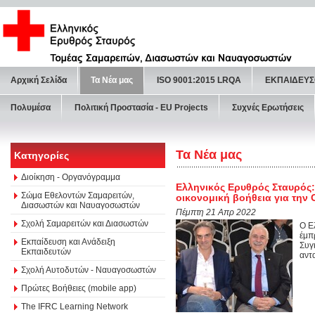
Αρχική Σελίδα
Τα Νέα μας
ISO 9001:2015 LRQA
ΕΚΠΑΙΔΕΥΣ
Πολυμέσα
Πολιτική Προστασία - ΕU Projects
Συχνές Ερωτήσεις
Τα Νέα μας
Κατηγορίες
Διοίκηση - Οργανόγραμμα
Ελληνικός Ερυθρός Σταυρός
Σώμα Εθελοντών Σαμαρειτών,
οικονομική βοήθεια για την
Διασωστών και Ναυαγοσωστών
Πέμπτη 21 Απρ 2022
Σχολή Σαμαρειτών και Διασωστών
Ο Ε
έμπ
Εκπαίδευση και Ανάδειξη
Συγ
Εκπαιδευτών
αντ
Σχολή Αυτοδυτών - Ναυαγοσωστών
Πρώτες Βοήθειες (mobile app)
The IFRC Learning Network