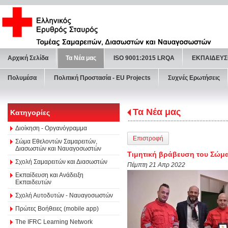
Αρχική Σελίδα
Τα Νέα μας
ISO 9001:2015 LRQA
ΕΚΠΑΙΔΕΥΣ
Πολυμέσα
Πολιτική Προστασία - ΕU Projects
Συχνές Ερωτήσεις
Τα Νέα μας
Κατηγορίες
Διοίκηση - Οργανόγραμμα
Επιστροφή
Σώμα Εθελοντών Σαμαρειτών,
Διασωστών και Ναυαγοσωστών
Τιμητική βράβευση του Σώμα
Σχολή Σαμαρειτών και Διασωστών
Πέμπτη 21 Απρ 2022
Εκπαίδευση και Ανάδειξη
Εκπαιδευτών
Σχολή Αυτοδυτών - Ναυαγοσωστών
Πρώτες Βοήθειες (mobile app)
The IFRC Learning Network