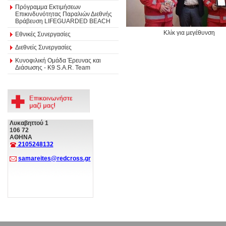
Πρόγραμμα Εκτιμήσεων
Επικινδυνότητας Παραλιών Διεθνής
Βράβευση LIFEGUARDED BEACH
Κλίκ για μεγέθυνση
Εθνικές Συνεργασίες
Διεθνείς Συνεργασίες
Κυνοφιλική Ομάδα Έρευνας και
Διάσωσης - Κ9 S.A.R. Team
Λυκαβηττού 1
106 72
ΑΘΗΝΑ
2105248132
samareites@redcross.gr