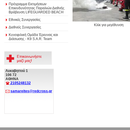
Πρόγραμμα Εκτιμήσεων
Επικινδυνότητας Παραλιών Διεθνής
Βράβευση LIFEGUARDED BEACH
Εθνικές Συνεργασίες
Κλίκ για μεγέθυνση
Διεθνείς Συνεργασίες
Κυνοφιλική Ομάδα Έρευνας και
Διάσωσης - Κ9 S.A.R. Team
Λυκαβηττού 1
106 72
ΑΘΗΝΑ
2105248132
samareites@redcross.gr