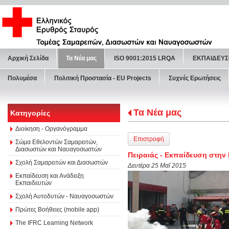
Αρχική Σελίδα
Τα Νέα μας
ISO 9001:2015 LRQA
ΕΚΠΑΙΔΕΥΣ
Πολυμέσα
Πολιτική Προστασία - ΕU Projects
Συχνές Ερωτήσεις
Τα Νέα μας
Κατηγορίες
Διοίκηση - Οργανόγραμμα
Επιστροφή
Σώμα Εθελοντών Σαμαρειτών,
Διασωστών και Ναυαγοσωστών
Πειραιάς - Εκπαίδευση στην
Σχολή Σαμαρειτών και Διασωστών
Δευτέρα 25 Μαΐ 2015
Εκπαίδευση και Ανάδειξη
Εκπαιδευτών
Σχολή Αυτοδυτών - Ναυαγοσωστών
Πρώτες Βοήθειες (mobile app)
The IFRC Learning Network