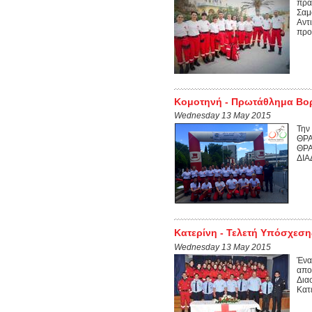
πρα
Σαμ
Αντ
προσ
Κομοτηνή - Πρωτάθλημα Βο
Wednesday 13 May 2015
Την
ΘΡΑ
ΘΡΑ
ΔΙΑ
Κατερίνη - Τελετή Υπόσχεσ
Wednesday 13 May 2015
Ένα
απο
Δια
Κατ