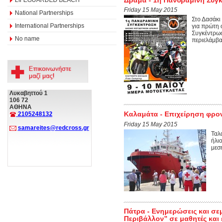
Friday 15 May 2015
National Partnerships
Στο Δασάκι
International Partnerships
για πρώτη 
Συγκέντρωσ
No name
περιελάμβα
Λυκαβηττού 1
106 72
ΑΘΗΝΑ
Καλαμάτα - Επιχείρηση φρο
2105248132
Friday 15 May 2015
samareites@redcross.gr
Ταλ
ήλι
μεσ
Πάτρα - Ενημερώσεις και σε
Περιβάλλον” σε μαθητές και 