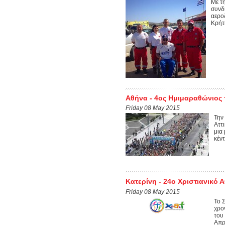
Με τ
συνδ
αερο
Κρήτ
Αθήνα - 4oς Ημιμαραθώνιος 
Friday 08 May 2015
Την
Αττ
μια
κέντ
Κατερίνη - 24ο Χριστιανικό 
Friday 08 May 2015
Το 
χρο
του
Απρ