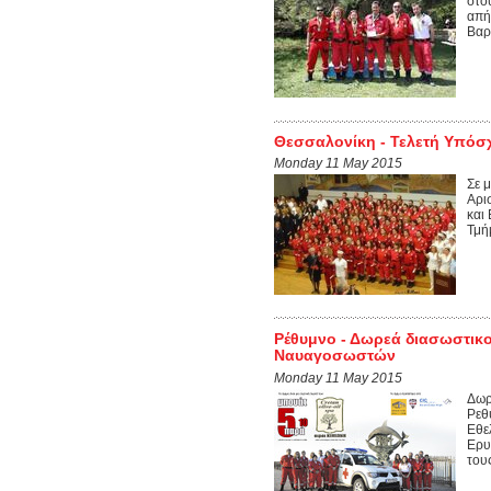
στο
απή
Βαρ
Θεσσαλονίκη - Τελετή Υπόσ
Monday 11 May 2015
Σε 
Αρι
και
Τμή
Ρέθυμνο - Δωρεά διασωστικ
Ναυαγοσωστών
Monday 11 May 2015
Δωρ
Ρεθ
Εθε
Ερυ
τους