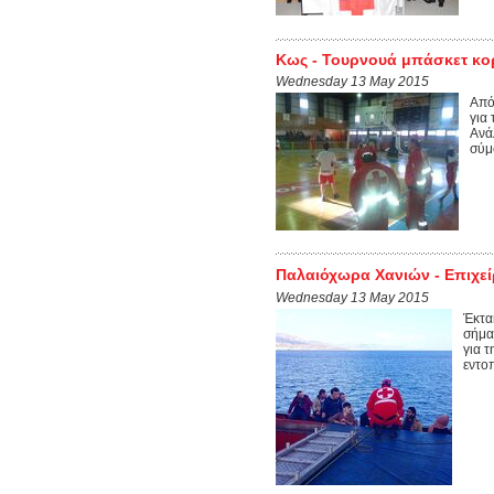
Κως - Τουρνουά μπάσκετ κορ
Wednesday 13 May 2015
Από
για
Ανά
σύμ
Παλαιόχωρα Χανιών - Επιχε
Wednesday 13 May 2015
Έκτα
σήμα
για 
εντοπ