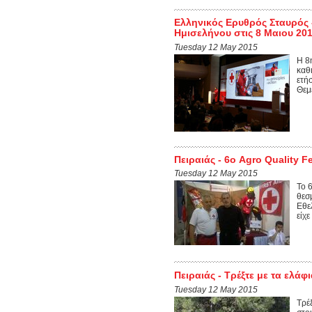
Ελληνικός Ερυθρός Σταυρός 
Ημισελήνου στις 8 Μαιου 20
Tuesday 12 May 2015
H 8
καθ
ετή
Θεμ
Πειραιάς - 6ο Agro Quality F
Tuesday 12 May 2015
Το 
θεσ
Εθε
είχε
Πειραιάς - Τρέξτε με τα ελάφι
Tuesday 12 May 2015
Τρέ