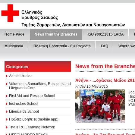
Home Page
News from the Branches
ISO 9001:2015 LRQA
Multimedia
Πολιτική Προστασία - ΕU Projects
FAQ
Where we
News from the Branch
Categories
Administration
Αθήνα - ...δράσεις Μαΐου 201
Volunteers Samaritans, Rescuers and
Friday 15 May 2015
Lifeguards Corp
3ος
First Aid and Rescue School
Παρ
«Ο.
Instructors School
ΥΜΗ
Lifeguards School
Πρώτες Βοήθειες (mobile app)
The IFRC Learning Network
Δράμα - 1η Πανδραμινή Συγ
LIFEGUARDED BEACH