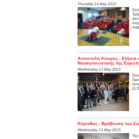
Thursday 14 May 2015
Εκπ
Τμή
Δευ
ενη
Ασφ
Αποστολή Κύπρος - Ετήσια σ
Ναυαγοσωστικής της Ευρώπη
Wednesday 13 May 2015
Στη
Ομο
συν
(IL
Κόρινθος - Βράβευση του Σ
Wednesday 13 May 2015
Την