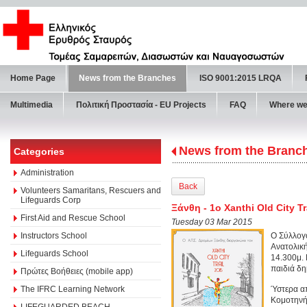
Home Page
News from the Branches
ISO 9001:2015 LRQA
Multimedia
Πολιτική Προστασία - ΕU Projects
FAQ
Where we
News from the Branc
Categories
Administration
Back
Volunteers Samaritans, Rescuers and
Lifeguards Corp
Ξάνθη - 1ο Xanthi Old City Tr
First Aid and Rescue School
Tuesday 03 Mar 2015
Instructors School
Ο Σύλλογο
Ανατολική
Lifeguards School
14.300μ. 
παιδιά δη
Πρώτες Βοήθειες (mobile app)
The IFRC Learning Network
Ύστερα α
Κομοτηνή
LIFEGUARDED BEACH