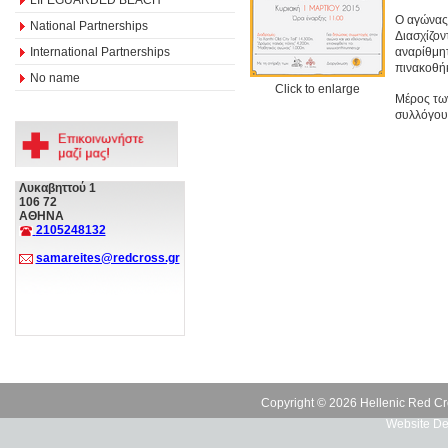
Ο αγώνας 
National Partnerships
Διασχίζον
International Partnerships
αναρίθμητ
πινακοθήκ
No name
Click to enlarge
Μέρος των
συλλόγου 
Λυκαβηττού 1
106 72
ΑΘΗΝΑ
2105248132
samareites@redcross.gr
Copyright © 2026 Hellenic Red Cr
Website De