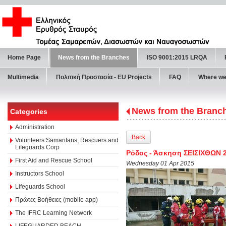
Home Page
News from the Branches
ISO 9001:2015 LRQA
Multimedia
Πολιτική Προστασία - ΕU Projects
FAQ
Where we
News from the Branc
Categories
Administration
Back
Volunteers Samaritans, Rescuers and
Lifeguards Corp
Ρόδος - Άσκηση ΣΕΙΣΙΧΘΩΝ 
First Aid and Rescue School
Wednesday 01 Apr 2015
Instructors School
Lifeguards School
Πρώτες Βοήθειες (mobile app)
The IFRC Learning Network
LIFEGUARDED BEACH