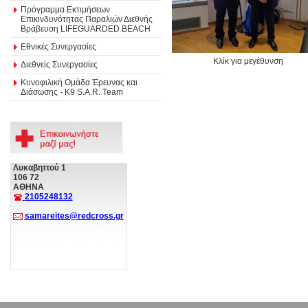
Πρόγραμμα Εκτιμήσεων
Επικινδυνότητας Παραλιών Διεθνής
Βράβευση LIFEGUARDED BEACH
Εθνικές Συνεργασίες
Κλίκ για μεγέθυνση
Διεθνείς Συνεργασίες
Κυνοφιλική Ομάδα Έρευνας και
Διάσωσης - Κ9 S.A.R. Team
Λυκαβηττού 1
106 72
ΑΘΗΝΑ
2105248132
samareites@redcross.gr