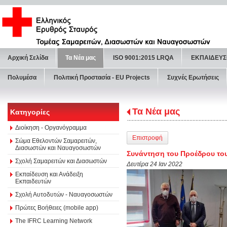
Αρχική Σελίδα
Τα Νέα μας
ISO 9001:2015 LRQA
ΕΚΠΑΙΔΕΥΣ
Πολυμέσα
Πολιτική Προστασία - ΕU Projects
Συχνές Ερωτήσεις
Τα Νέα μας
Κατηγορίες
Διοίκηση - Οργανόγραμμα
Επιστροφή
Σώμα Εθελοντών Σαμαρειτών,
Διασωστών και Ναυαγοσωστών
Συνάντηση του Προέδρου του 
Σχολή Σαμαρειτών και Διασωστών
Δευτέρα 24 Ιαν 2022
Εκπαίδευση και Ανάδειξη
Εκπαιδευτών
Σχολή Αυτοδυτών - Ναυαγοσωστών
Πρώτες Βοήθειες (mobile app)
The IFRC Learning Network