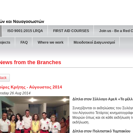
ISO 9001:2015 LRQA
FIRST AID COURSES
Join us - Be a Red 
ojects
FAQ
Where we work
Μειοδοτικοί Διαγωνισμοί
News from the Branches
Back
ίρες Κρήτης - Αύγουστος 2014
esday 26 Aug 2014
Δίπλα στον Σύλλογο ΑμεΑ «Το μέλ
Συνεχίζονται οι εκδηλώσεις του Συλόγ
τον Αύγουστο Τετάρτες κινηματογράφου
Μοιρών όπως και σε κάθε εκδήλωση τ
εκδήλωση.
Δίπλα στον Πολιτιστικό Τυμπακίου