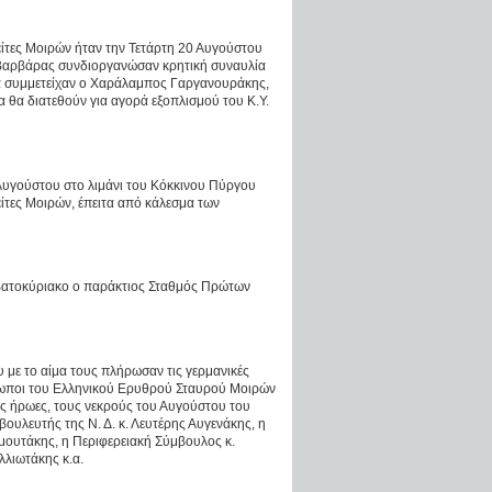
είτες Μοιρών ήταν την Τετάρτη 20 Αυγούστου
ς Βαρβάρας συνδιοργανώσαν κρητική συναυλία
ία συμμετείχαν ο Χαράλαμπος Γαργανουράκης,
 θα διατεθούν για αγορά εξοπλισμού του Κ.Υ.
Αυγούστου στο λιμάνι του Κόκκινου Πύργου
είτες Μοιρών, έπειτα από κάλεσμα των
αββατοκύριακο ο παράκτιος Σταθμός Πρώτων
με το αίμα τους πλήρωσαν τις γερμανικές
ρόσωποι του Ελληνικού Ερυθρού Σταυρού Μοιρών
 ήρωες, τους νεκρούς του Αυγούστου του
ουλευτής της Ν. Δ. κ. Λευτέρης Αυγενάκης, η
μουτάκης, η Περιφερειακή Σύμβουλος κ.
λλιωτάκης κ.α.