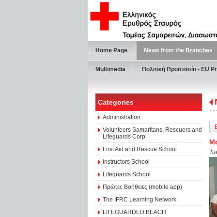
Home Page
News from the Branches
Multimedia
Πολιτική Προστασία - ΕU Pr
Categories
Administration
Volunteers Samaritans, Rescuers and
Lifeguards Corp
Μο
First Aid and Rescue School
Tu
Instructors School
Lifeguards School
Πρώτες Βοήθειες (mobile app)
The IFRC Learning Network
LIFEGUARDED BEACH