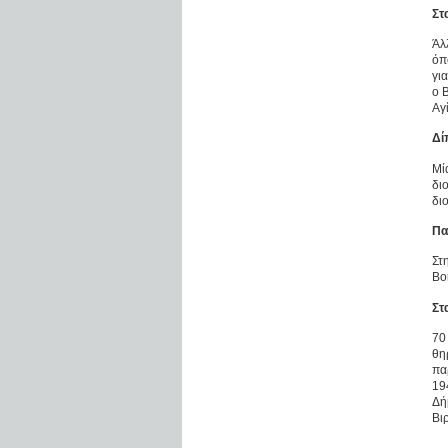
Στ
Άλ
όπ
γι
ο 
Αγ
Δί
Μί
δι
δι
Πα
Στ
Βο
Στ
70
θη
πα
19
Δή
Βι