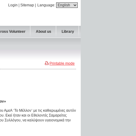
Login
|
Sitemap
|
Language:
Cross Volunteer
About us
Library
Printable mode
λον»
ου ΑμεΑ ¨Το Μέλλον¨ με τις καθιερωμένες αυτόν
. Εκεί ήταν και οι Εθελοντές Σαμαρείτες
ου Συλλόγου, να καλύψουν υγειονομικά την