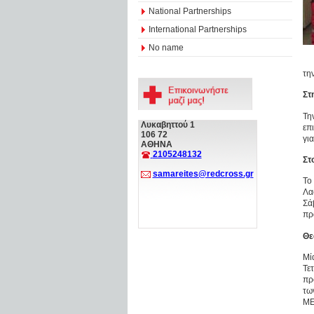
National Partnerships
International Partnerships
No name
τη
Στ
Τη
Λυκαβηττού 1
επ
106 72
γι
ΑΘΗΝΑ
2105248132
Στ
samareites@redcross.gr
Το
Λα
Σά
πρ
Θε
Μί
Τε
πρ
τω
ΜΕ