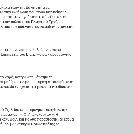
κερία είχαν την Δυνατότητα να
ν στην εκδήλωση που πραγματοποίησε ο
 Τετάρτη 13 Αυγούστου. Εκεί βρέθηκαν οι
ι Ναυαγοσώστες του Ελληνικού Ερυθρού
άλεσμα των διοργανωτών κάλυψαν υγειονομικά
ι της Παναγίας της Καλυβιανής και οι
ς Σαμαρείτες του Ε.Ε.Σ. Μοιρών φροντίζοντας
στο Ζαρό, ύστερα από κάλεσμα του
ύ» με θέμα το νερό που πραγματοποιήθηκε το
συναυλία έντεχνου - κρητικού τραγουδιού που
κού Σχολείου όπου πραγματοποιήθηκε την
ην παράσταση « Ο Μπακαλόγατος». Η
α καλύψουν και τις δύο παραστάσεις, τα έσοδα
τόμων με Αναπηρία Νότιας Κρήτης το