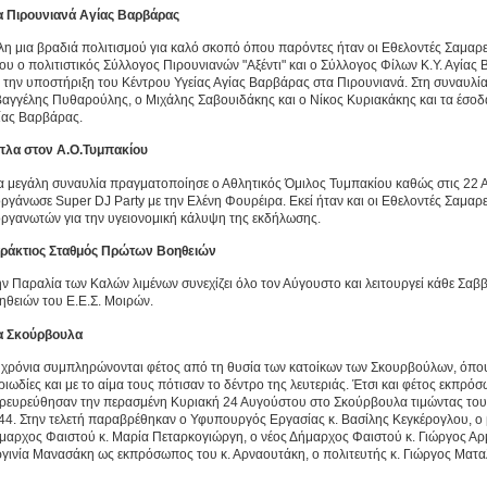
α Πιρουνιανά Αγίας Βαρβάρας
λη μια βραδιά πολιτισμού για καλό σκοπό όπου παρόντες ήταν οι Εθελοντές Σαμαρ
ου ο πολιτιστικός Σύλλογος Πιρουνιανών "Αξέντι" και ο Σύλλογος Φίλων Κ.Υ. Αγία
α την υποστήριξη του Κέντρου Υγείας Αγίας Βαρβάρας στα Πιρουνιανά. Στη συναυλ
Βαγγέλης Πυθαρούλης, ο Μιχάλης Σαβουιδάκης και ο Νίκος Κυριακάκης και τα έσοδα
ίας Βαρβάρας.
πλα στον Α.Ο.Τυμπακίου
α μεγάλη συναυλία πραγματοποίησε ο Αθλητικός Όμιλος Τυμπακίου καθώς στις 22 
οργάνωσε Super DJ Party με την Ελένη Φουρέιρα. Εκεί ήταν και οι Εθελοντές Σαμαρ
οργανωτών για την υγειονομική κάλυψη της εκδήλωσης.
ράκτιος Σταθμός Πρώτων Βοηθειών
ην Παραλία των Καλών λιμένων συνεχίζει όλο τον Αύγουστο και λειτουργεί κάθε Σ
ηθειών του Ε.Ε.Σ. Μοιρών.
α Σκούρβουλα
 χρόνια συμπληρώνονται φέτος από τη θυσία των κατοίκων των Σκουρβούλων, όπου 
ριωδίες και με το αίμα τους πότισαν το δέντρο της λευτεριάς. Έτσι και φέτος εκπ
ρευρεύθησαν την περασμένη Κυριακή 24 Αυγούστου στο Σκούρβουλα τιμώντας τους
44. Στην τελετή παραβρέθηκαν ο Υφυπουργός Εργασίας κ. Βασίλης Κεγκέρογλου, ο β
μαρχος Φαιστού κ. Μαρία Πεταρκογιώργη, ο νέος Δήμαρχος Φαιστού κ. Γιώργος Αρ
ργινία Μανασάκη ως εκπρόσωπος του κ. Αρναουτάκη, ο πολιτευτής κ. Γιώργος Ματα