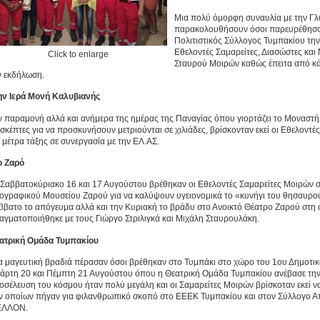
Μια πολύ όμορφη συναυλία με την Γλυ
παρακολουθήσουν όσοι παρευρέθησα
Πολιτιστικός Σύλλογος Τυμπακίου την
Εθελοντές Σαμαρείτες, Διασώστες κα
Click to enlarge
Σταυρού Μοιρών καθώς έπειτα από κ
ν εκδήλωση.
ην Ιερά Μονή Καλυβιανής
ν παραμονή αλλά και ανήμερα της ημέρας της Παναγίας όπου γιορτάζει το Μοναστήρ
ισκέπτες για να προσκυνήσουν μετριούνται σε χιλιάδες, βρίσκονταν εκεί οι Εθελοντέ
α μέτρα τάξης σε συνεργασία με την ΕΛ.ΑΣ.
ο Ζαρό
 Σαββατοκύριακο 16 και 17 Αυγούστου βρέθηκαν οι Εθελοντές Σαμαρείτες Μοιρών 
ογραφικού Μουσείου Ζαρού για να καλύψουν υγειονομικά το «κυνήγι του θησαυρο
ββατο το απόγευμα αλλά και την Κυριακή το βράδυ στο Ανοικτό Θέατρο Ζαρού στη 
αγματοποιήθηκε με τους Γιώργο Στριλιγκά και Μιχάλη Σταυρουλάκη.
ατρική Ομάδα Τυμπακίου
α μαγευτική βραδιά πέρασαν όσοι βρέθηκαν στο Τυμπάκι στο χώρο του 1ου Δημοτι
τάρτη 20 και Πέμπτη 21 Αυγούστου όπου η Θεατρική Ομάδα Τυμπακίου ανέβασε τ
οσέλευση του κόσμου ήταν πολύ μεγάλη και οι Σαμαρείτες Μοιρών βρίσκοταν εκεί ν
ν οποίων πήγαν για φιλανθρωπικό σκοπό στο ΕΕΕΚ Τυμπακίου και στον Σύλλογο Α
ΛΛΟΝ.