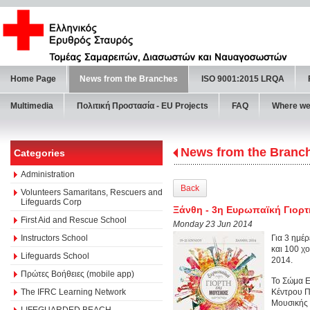
Home Page
News from the Branches
ISO 9001:2015 LRQA
Multimedia
Πολιτική Προστασία - ΕU Projects
FAQ
Where we
News from the Branc
Categories
Administration
Back
Volunteers Samaritans, Rescuers and
Lifeguards Corp
Ξάνθη - 3η Ευρωπαϊκή Γιορ
First Aid and Rescue School
Monday 23 Jun 2014
Instructors School
Για 3 ημέρ
και 100 χ
Lifeguards School
2014.
Πρώτες Βοήθειες (mobile app)
Το Σώμα Ε
The IFRC Learning Network
Κέντρου Π
Μουσικής 
LIFEGUARDED BEACH