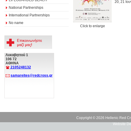
20, 21 Ιουν
National Partnerships
International Partnerships
No name
Click to enlarge
Λυκαβηττού 1
106 72
ΑΘΗΝΑ
2105248132
samareites@redcross.gr
Copyright © 2026 Hellenic Red Cr
Website De