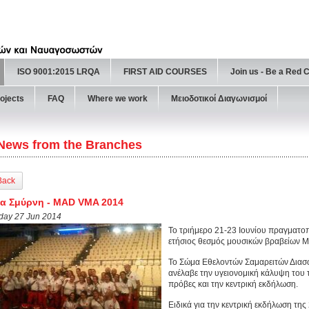
ISO 9001:2015 LRQA
FIRST AID COURSES
Join us - Be a Red 
ojects
FAQ
Where we work
Μειοδοτικοί Διαγωνισμοί
News from the Branches
Back
α Σμύρνη - MAD VMA 2014
iday 27 Jun 2014
Το τριήμερο 21-23 Ιουνίου πραγματοπ
ετήσιος θεσμός μουσικών βραβείων M
Το Σώμα Εθελοντών Σαμαρειτών Δια
ανέλαβε την υγειονομική κάλυψη του
πρόβες και την κεντρική εκδήλωση.
Ειδικά για την κεντρική εκδήλωση της