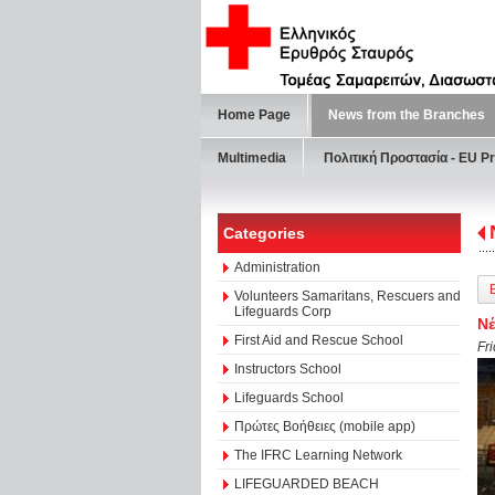
Home Page
News from the Branches
Multimedia
Πολιτική Προστασία - ΕU Pr
Categories
Administration
Volunteers Samaritans, Rescuers and
Lifeguards Corp
Νέ
First Aid and Rescue School
Fr
Instructors School
Lifeguards School
Πρώτες Βοήθειες (mobile app)
The IFRC Learning Network
LIFEGUARDED BEACH