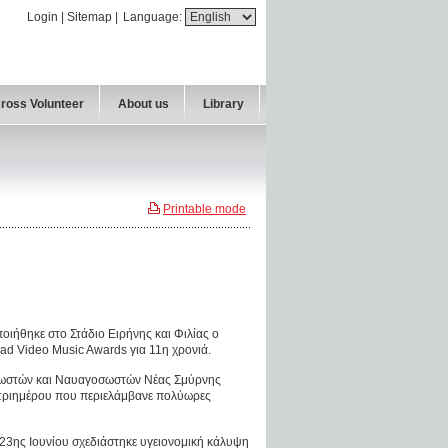
Login
|
Sitemap
|
Language:
Cross Volunteer
About us
Library
Printable mode
οιήθηκε στο Στάδιο Ειρήνης και Φιλίας ο
ad Video Music Awards για 11η χρονιά.
σωστών και Ναυαγοσωστών Νέας Σμύρνης
 τριημέρου που περιελάμβανε πολύωρες
 23ης Ιουνίου σχεδιάστηκε υγειονομική κάλυψη