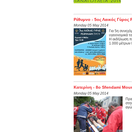
Ρέθυμνο - 5ος Λαικός Γύρος
Monday 05 May 2014
Για 5η συνεχ
υγειονομικά τ
Η εκδήλωση π
1.000 μέτρων 
Κατερίνη - 8ο Sfendami Moun
Monday 05 May 2014
Πρα
στη
αγώ