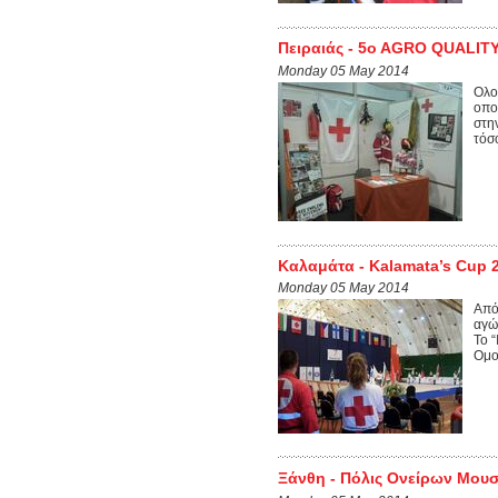
Πειραιάς - 5o AGRO QUALI
Monday 05 May 2014
Ολο
οπο
στη
τόσο
Καλαμάτα - Kalamata’s Cup 
Monday 05 May 2014
Από
αγώ
Το 
Ομο
Ξάνθη - Πόλις Ονείρων Μου