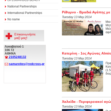
National Partnerships
Ρέθυμνο - Βραδιά Αγάπης με
International Partnerships
Tuesday 13 May 2014
No name
Μια
Μητ
Μελ
αφι
Λυκαβηττού 1
106 72
Κατερίνη - 1ος Αγώνας Almira
ΑΘΗΝΑ
2105248132
Tuesday 13 May 2014
Πρα
samareites@redcross.gr
Κατ
(1.
διο
Χαλκίδα - Περιφερειακοί αγ
Tuesday 13 May 2014