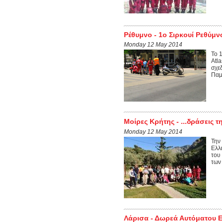
Ρέθυμνο - 1ο Σιρκουί Ρεθύμν
Monday 12 May 2014
Το 
Atl
σχεδ
Παμ
Μοίρες Κρήτης - ...δράσεις 
Monday 12 May 2014
Την
Ελλ
του
των
Λάρισα - Δωρεά Αυτόματου Ε