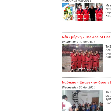
Monday 05 May 2014
Mε 
Ναυ
συμ
Χατ
Νέα Σμύρνη - The Ace of Hea
Wednesday 30 Apr 2014
Το 
Ace
υγε
Δια
Ναύπλιο - Επανεκπαίδευση 
Wednesday 30 Apr 2014
Το 
επι
Τρί
περ