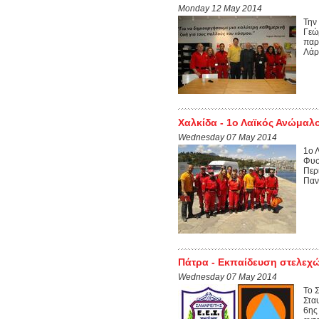
Monday 12 May 2014
Την
Γεώ
παρ
Λάρ
Χαλκίδα - 1ο Λαϊκός Ανώμαλο
Wednesday 07 May 2014
1ο 
Φυσ
Περ
Παν
Πάτρα - Εκπαίδευση στελεχ
Wednesday 07 May 2014
Το 
Στα
6ης