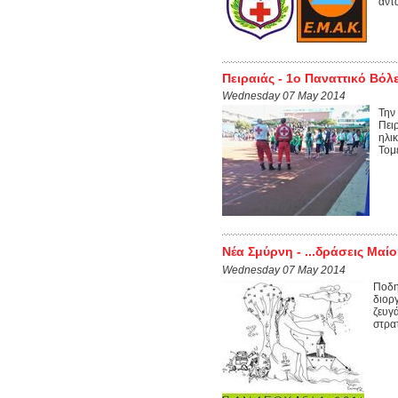
αντ
Πειραιάς - 1ο Παναττικό Βόλ
Wednesday 07 May 2014
Την
Πει
ηλι
Τομ
Νέα Σμύρνη - ...δράσεις Μαί
Wednesday 07 May 2014
Ποδη
διορ
ζευγά
στρατ