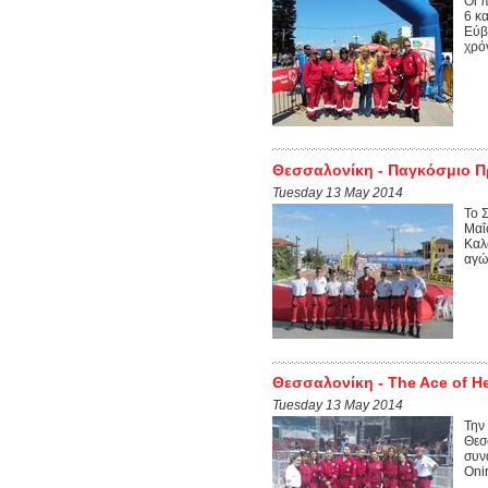
Οι 
6 κ
Εύβ
χρόν
Θεσσαλονίκη - Παγκόσμιο 
Tuesday 13 May 2014
Το 
Μαΐ
Καλ
αγώ
Θεσσαλονίκη - The Ace of He
Tuesday 13 May 2014
Την
Θεσ
συν
Onir