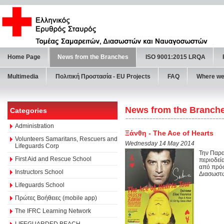
Home Page
News from the Branches
ISO 9001:2015 LRQA
Multimedia
Πολιτική Προστασία - ΕU Projects
FAQ
Where we
News from the Branch
Categories
Administration
Ξάνθη - The Ace of Hearts
Volunteers Samaritans, Rescuers and
Wednesday 14 May 2014
Lifeguards Corp
Την Παρα
First Aid and Rescue School
περιοδεί
από πρόσ
Instructors School
Διασωστώ
Lifeguards School
Πρώτες Βοήθειες (mobile app)
The IFRC Learning Network
LIFEGUARDED BEACH