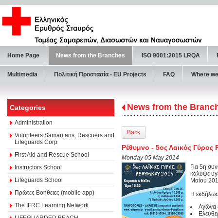
Home Page
News from the Branches
ISO 9001:2015 LRQA
Multimedia
Πολιτική Προστασία - ΕU Projects
FAQ
Where we
News from the Branc
Categories
Administration
Back
Volunteers Samaritans, Rescuers and
Lifeguards Corp
Ρέθυμνο - 5ος Λαικός Γύρος
First Aid and Rescue School
Monday 05 May 2014
Για 5η συ
Instructors School
κάλυψε υγ
Lifeguards School
Μαίου 201
Πρώτες Βοήθειες (mobile app)
Η εκδήλωσ
The IFRC Learning Network
Αγώνα 
Ελεύθε
LIFEGUARDED BEACH