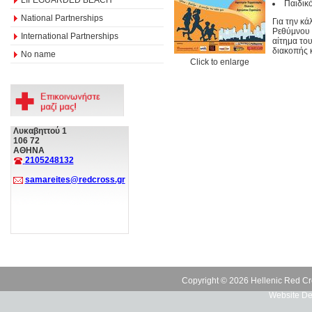
Παιδικ
National Partnerships
Για την κ
Ρεθύμνου 
International Partnerships
αίτημα το
διακοπής 
No name
Click to enlarge
Λυκαβηττού 1
106 72
ΑΘΗΝΑ
2105248132
samareites@redcross.gr
Copyright © 2026 Hellenic Red Cr
Website De