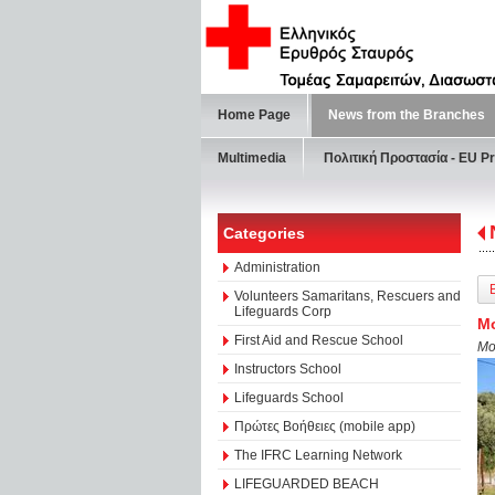
Home Page
News from the Branches
Multimedia
Πολιτική Προστασία - ΕU Pr
Categories
Administration
Volunteers Samaritans, Rescuers and
Lifeguards Corp
Μο
First Aid and Rescue School
Mo
Instructors School
Lifeguards School
Πρώτες Βοήθειες (mobile app)
The IFRC Learning Network
LIFEGUARDED BEACH