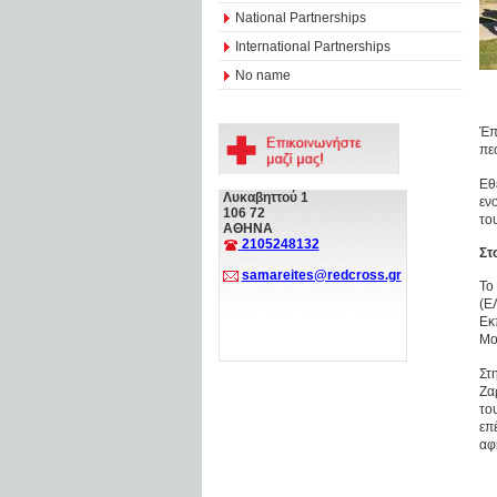
National Partnerships
International Partnerships
No name
Έπ
πε
Εθ
Λυκαβηττού 1
εν
106 72
το
ΑΘΗΝΑ
2105248132
Στ
samareites@redcross.gr
Το
(Ε
Εκ
Μο
Στ
Ζα
το
επ
αφ