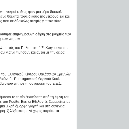
ν οι νεκροί καθώς ήταν μια μέρα δύσκολη,
ε να θυμάται τους δικούς της νεκρούς, μα και
 που σε δύσκολες στιγμές για τον τόπο
λούθησε επιμνημόσυνη δέηση στο μνημείο των
η των νεκρών.
Φαιστού, του Πολιτιστικού Συλλόγου και της
ι για να τιμήσουν και αυτοί με την σειρά
Κ) του Ελληνικού Κέντρου Θαλάσσιων Ερευνών
 Διεθνούς Επιστημονικού Θερινού Κύκλου
α όπου ζήτησε τη συνδρομή του Ε.Ε.Σ.
μασαν το τοπίο ξεκινώντας από τη λίμνη του
του Ρούβα. Εκεί οι Εθελοντές Σαμαρείτες με
ια μικρή όμορφη γιορτή και στη συνέχεια
ηση εξελίχθηκε ομαλά χωρίς απρόοπτα