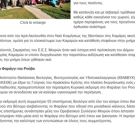
για τους πεσόντες.
Με κατάνυξη και με σεβασμό τιμήθηκα
καθώς κάθε οικογένεια του χωριού, είχ
ημέρα περηφάνιας για τους προγόνους
Click to enlarge
όρθωσαν ανάστημα.
ειτα από την Ιερά Ακολουθία στον Ναό Κοιμήσεως της Θεοτόκου στις Καμάρες ακο
σόντων, ομιλία για το ολοκαύτωμα των Καμαρών και κατάθεση στεφάνων στην μνήμ
ελοντές Σαμαρείτες του Ε.Ε.Σ. Μοιρών ήταν εκεί ύστερα από πρόσκληση του Δήμου 
ορίας Καμαρών οι οποίοι διοργάνωσαν την παραπάνω εκδήλωση και κατέθεσαν στεφάν
υς την μνήμη όσων χάθηκαν εκεί.
ο Φαράγγι του Ρούβα
 Ινστιτούτο Θαλάσσιας Βιολογίας, Βιοτεχνολογίας και Υδατοκαλλιεργειών (ΙΘΑΒΒΥ
ΛΚΕΘΕ) με έδρα τις Γούρνες του Ηρακλείου Κρήτης στο πλαίσιο διοργάνωσης ενός
παίδευσης πραγματοποίησε την περασμένη Κυριακή εκδρομή στο Φαράγγι του Ρούβ
ιρών να συνοδεύσει και να καλύψει υγειονομικά την περιήγηση.
ην εκδρομή αυτή συμμετείχαν 55 επιστήμονες Βιολόγοι από όλο τον κόσμο όπου θαύ
ρού στο Βότομο ανεβαίνοντας το Φαράγγι που οδηγεί στο μοναδικού κάλλους δάσος 
υς επιστήμονες συνάντησαν μέλη του Ορειβατικού Συλλόγου Μοιρών όπου έστησαν μ
έστρεψαν πάλι μέσα από το Φαράγγι στο Βότομο από όπου και ξεκίνησαν. Η περιήγ
ήνοντας την καλύτερη των εντυπώσεων σε όλους τους συμμετέχοντες.