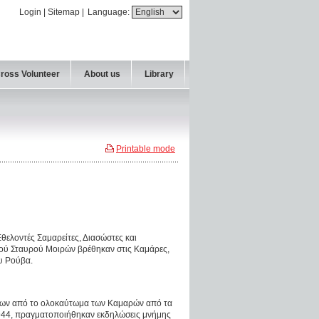
Login
|
Sitemap
|
Language:
Cross Volunteer
About us
Library
Printable mode
θελοντές Σαμαρείτες, Διασώστες και
ύ Σταυρού Μοιρών βρέθηκαν στις Καμάρες,
υ Ρούβα.
ων από το ολοκαύτωμα των Καμαρών από τα
944, πραγματοποιήθηκαν εκδηλώσεις μνήμης