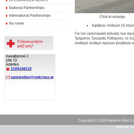
National Partnerships
International Partnerships
Click to enlarge
No name
Εφήβων- Ανδρών 15 στρο
Για την υγειονομική κάλυψη των αγώ
Τμήματος Τροχαιάς Ρεθύμνου, το Σώ
σταθερό σταθμό πρώτων βοηθειών κα
Λυκαβηττού 1
106 72
ΑΘΗΝΑ
2105248132
samareites@redcross.gr
Copyright © 2026 Hellenic Red Cr
Website De