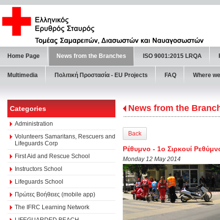
Home Page
News from the Branches
ISO 9001:2015 LRQA
Multimedia
Πολιτική Προστασία - ΕU Projects
FAQ
Where we
News from the Branc
Categories
Administration
Back
Volunteers Samaritans, Rescuers and
Lifeguards Corp
Ρέθυμνο - 1ο Σιρκουί Ρεθύμν
First Aid and Rescue School
Monday 12 May 2014
Instructors School
Lifeguards School
Πρώτες Βοήθειες (mobile app)
The IFRC Learning Network
LIFEGUARDED BEACH