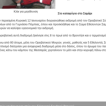
Κλίκ για μεγέθυνση
Στο καταφύγιο στο Σαμάρι
ν περασμένη Κυριακή 12 Ιανουαρίου διοργανώθηκε εκδρομή από τον Ορειβατικό Σύ
νέων από το Γυμνάσιο Πόμπιας, όπου και προσκλήθηκε και το Σώμα Εθελοντών Σ
ιρών να καλύψει υγειονομικά την εκδρομή.
ορειβατική αυτή διαδρομή ξεκίνησε στις 8 το πρωί από το Βροντήσι και ο τερματισμ
νω από 80 άτομα, μέλη του Ορειβατικού Μοιρών, γονείς, μαθητές και 5 Εθελοντές Σ
οπλισμό διέσχισαν μια ανηφορική διαδρομή μέσα στο δάσος, όπου το άρωμα του πεύ
κόνες κάτω του κάμπου της Μεσσαράς χορταίνουν το μάτι και στην κορυφή πάνω στο