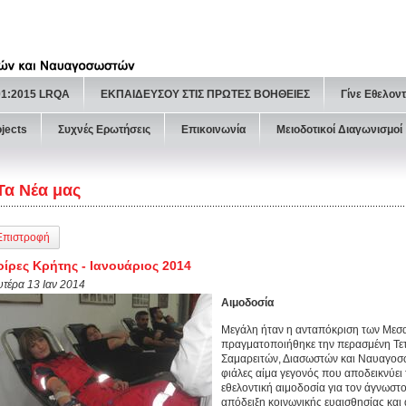
01:2015 LRQA
ΕΚΠΑΙΔΕΥΣΟΥ ΣΤΙΣ ΠΡΩΤΕΣ ΒΟΗΘΕΙΕΣ
Γίνε Εθελον
ojects
Συχνές Ερωτήσεις
Επικοινωνία
Μειοδοτικοί Διαγωνισμοί
Τα Νέα μας
Επιστροφή
ίρες Κρήτης - Ιανουάριος 2014
υτέρα 13 Ιαν 2014
Αιμοδοσία
Μεγάλη ήταν η ανταπόκριση των Μεσα
πραγματοποιήθηκε την περασμένη Τε
Σαμαρειτών, Διασωστών και Ναυαγοσ
φιάλες αίμα γεγονός που αποδεικνύει
εθελοντική αιμοδοσία για τον άγνωστ
απόδειξη κοινωνικής ευαισθησίας και