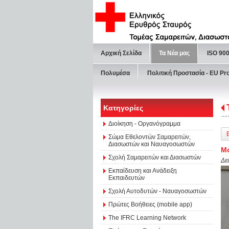
Αρχική Σελίδα
Τα Νέα μας
ISO 90
Πολυμέσα
Πολιτική Προστασία - ΕU Pr
Κατηγορίες
Διοίκηση - Οργανόγραμμα
Σώμα Εθελοντών Σαμαρειτών,
Διασωστών και Ναυαγοσωστών
Μο
Σχολή Σαμαρειτών και Διασωστών
Δε
Εκπαίδευση και Ανάδειξη
Εκπαιδευτών
Σχολή Αυτοδυτών - Ναυαγοσωστών
Πρώτες Βοήθειες (mobile app)
The IFRC Learning Network