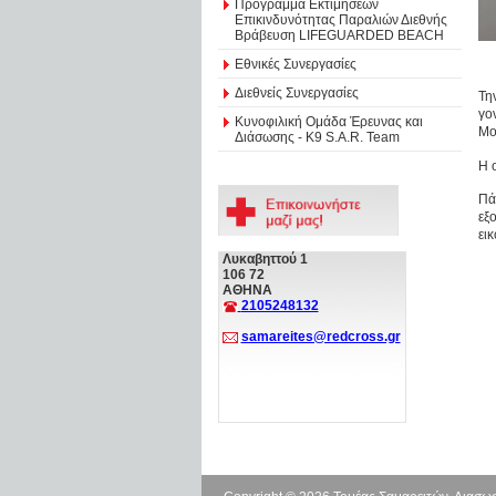
Πρόγραμμα Εκτιμήσεων
Επικινδυνότητας Παραλιών Διεθνής
Βράβευση LIFEGUARDED BEACH
Εθνικές Συνεργασίες
Διεθνείς Συνεργασίες
Τη
γο
Κυνοφιλική Ομάδα Έρευνας και
Mo
Διάσωσης - Κ9 S.A.R. Team
Η 
Πά
εξ
ει
Λυκαβηττού 1
106 72
ΑΘΗΝΑ
2105248132
samareites@redcross.gr