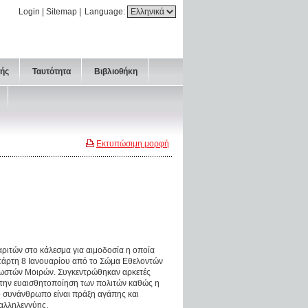
Login
|
Sitemap
|
Language:
τής
Ταυτότητα
Βιβλιοθήκη
Εκτυπώσιμη μορφή
ριτών στο κάλεσμα για αιμοδοσία η οποία
τάρτη 8 Ιανουαρίου από το Σώμα Εθελοντών
ωστών Μοιρών. Συγκεντρώθηκαν αρκετές
 την ευαισθητοποίηση των πολιτών καθώς η
ο συνάνθρωπο είναι πράξη αγάπης και
 αλληλεγγύης.