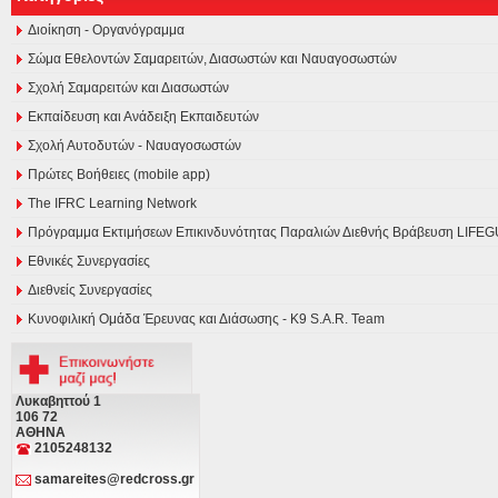
Διοίκηση - Οργανόγραμμα
Σώμα Εθελοντών Σαμαρειτών, Διασωστών και Ναυαγοσωστών
Σχολή Σαμαρειτών και Διασωστών
Εκπαίδευση και Ανάδειξη Εκπαιδευτών
Σχολή Αυτοδυτών - Ναυαγοσωστών
Πρώτες Βοήθειες (mobile app)
The IFRC Learning Network
Πρόγραμμα Εκτιμήσεων Επικινδυνότητας Παραλιών Διεθνής Βράβευση LI
Εθνικές Συνεργασίες
Διεθνείς Συνεργασίες
Κυνοφιλική Ομάδα Έρευνας και Διάσωσης - Κ9 S.A.R. Team
Λυκαβηττού 1
106 72
ΑΘΗΝΑ
2105248132
samareites@redcross.gr