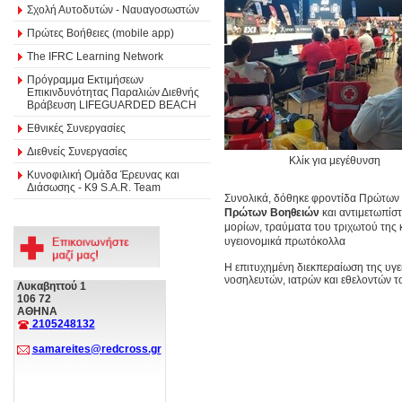
Σχολή Αυτοδυτών - Ναυαγοσωστών
Πρώτες Βοήθειες (mobile app)
The IFRC Learning Network
Πρόγραμμα Εκτιμήσεων
Επικινδυνότητας Παραλιών Διεθνής
Βράβευση LIFEGUARDED BEACH
Εθνικές Συνεργασίες
Διεθνείς Συνεργασίες
Κλίκ για μεγέθυνση
Κυνοφιλική Ομάδα Έρευνας και
Διάσωσης - Κ9 S.A.R. Team
Συνολικά, δόθηκε φροντίδα Πρώτων 
Πρώτων Βοηθειών
και αντιμετωπίσ
μορίων, τραύματα του τριχωτού της 
υγειονομικά πρωτόκολλα
Η επιτυχημένη διεκπεραίωση της υγε
νοσηλευτών, ιατρών και εθελοντών 
Λυκαβηττού 1
106 72
ΑΘΗΝΑ
2105248132
samareites@redcross.gr