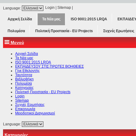
Login
|
Sitemap
|
Language:
Αρχική Σελίδα
Τα Νέα μας
ISO 9001:2015 LRQA
ΕΚΠΑΙΔΕΥ
Πολυμέσα
Πολιτική Προστασία - ΕU Projects
Συχνές Ερωτήσεις
Μενού
Αρχική Σελίδα
Τα Νέα μας
ISO 9001:2015 LRQA
ΕΚΠΑΙΔΕΥΣΟΥ ΣΤΙΣ ΠΡΩΤΕΣ ΒΟΗΘΕΙΕΣ
Γίνε Εθελοντής
Ταυτότητα
Βιβλιοθήκη
Πολυμέσα
Κατηγορίες
Πολιτική Προστασία - ΕU Projects
Login
Sitemap
Συχνές Ερωτήσεις
Επικοινωνία
Μειοδοτικοί Διαγωνισμοί
Language:
Κατηγορίες