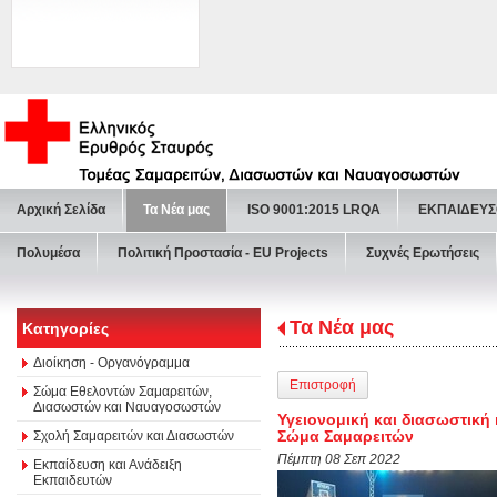
Αρχική Σελίδα
Τα Νέα μας
ISO 9001:2015 LRQA
ΕΚΠΑΙΔΕΥΣ
Πολυμέσα
Πολιτική Προστασία - ΕU Projects
Συχνές Ερωτήσεις
Τα Νέα μας
Κατηγορίες
Διοίκηση - Οργανόγραμμα
Επιστροφή
Σώμα Εθελοντών Σαμαρειτών,
Διασωστών και Ναυαγοσωστών
Υγειονομική και διασωστική
Σώμα Σαμαρειτών
Σχολή Σαμαρειτών και Διασωστών
Πέμπτη 08 Σεπ 2022
Εκπαίδευση και Ανάδειξη
Εκπαιδευτών