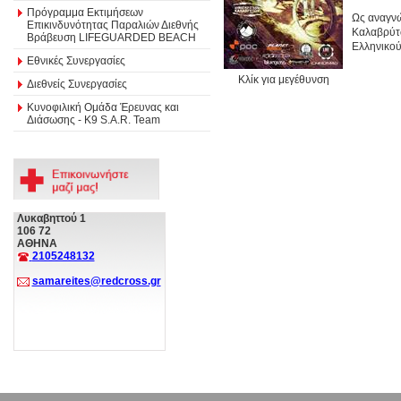
Πρόγραμμα Εκτιμήσεων
Ως αναγνώ
Επικινδυνότητας Παραλιών Διεθνής
Καλαβρύτ
Βράβευση LIFEGUARDED BEACH
Ελληνικού
Εθνικές Συνεργασίες
Κλίκ για μεγέθυνση
Διεθνείς Συνεργασίες
Κυνοφιλική Ομάδα Έρευνας και
Διάσωσης - Κ9 S.A.R. Team
Λυκαβηττού 1
106 72
ΑΘΗΝΑ
2105248132
samareites@redcross.gr