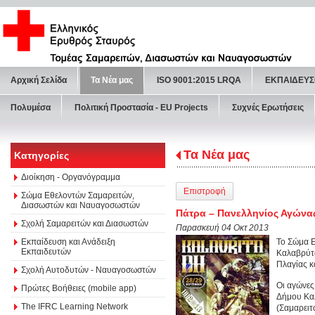
Αρχική Σελίδα
Τα Νέα μας
ISO 9001:2015 LRQA
ΕΚΠΑΙΔΕΥΣ
Πολυμέσα
Πολιτική Προστασία - ΕU Projects
Συχνές Ερωτήσεις
Τα Νέα μας
Κατηγορίες
Διοίκηση - Οργανόγραμμα
Επιστροφή
Σώμα Εθελοντών Σαμαρειτών,
Διασωστών και Ναυαγοσωστών
Πάτρα – Πανελληνίος Αγώνας
Σχολή Σαμαρειτών και Διασωστών
Παρασκευή 04 Οκτ 2013
Εκπαίδευση και Ανάδειξη
Το Σώμα Ε
Εκπαιδευτών
Καλαβρύτω
Πλαγίας κ
Σχολή Αυτοδυτών - Ναυαγοσωστών
Οι αγώνες
Πρώτες Βοήθειες (mobile app)
Δήμου Καλ
The IFRC Learning Network
(Σαμαρειτ