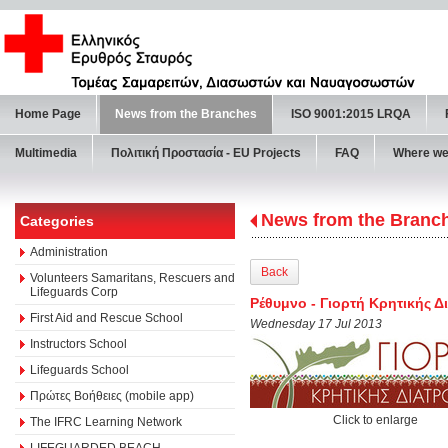
Home Page
News from the Branches
ISO 9001:2015 LRQA
Multimedia
Πολιτική Προστασία - ΕU Projects
FAQ
Where we
News from the Branc
Categories
Administration
Back
Volunteers Samaritans, Rescuers and
Lifeguards Corp
Ρέθυμνο - Γιορτή Κρητικής 
First Aid and Rescue School
Wednesday 17 Jul 2013
Instructors School
Lifeguards School
Πρώτες Βοήθειες (mobile app)
Click to enlarge
The IFRC Learning Network
LIFEGUARDED BEACH