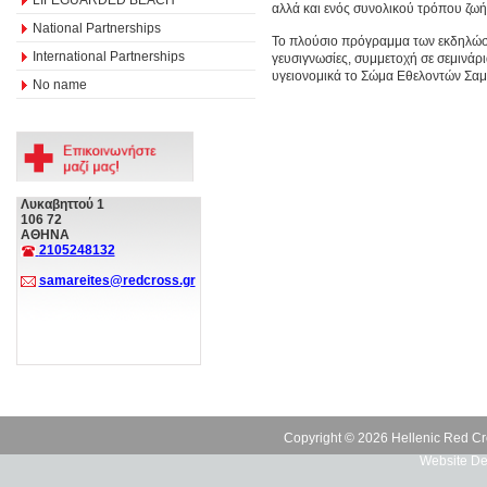
αλλά και ενός συνολικού τρόπου ζωής
National Partnerships
Το πλούσιο πρόγραμμα των εκδηλώσεω
International Partnerships
γευσιγνωσίες, συμμετοχή σε σεμινάρ
υγειονομικά το Σώμα Εθελοντών Σα
No name
Λυκαβηττού 1
106 72
ΑΘΗΝΑ
2105248132
samareites@redcross.gr
Copyright © 2026 Hellenic Red Cr
Website De