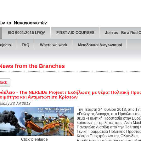
ISO 9001:2015 LRQA
FIRST AID COURSES
Join us - Be a Red 
ojects
FAQ
Where we work
Μειοδοτικοί Διαγωνισμοί
News from the Branches
Back
άκλειο - The NEREIDs Project / Εκδήλωση με θέμα: Πολιτική Π
οιμότητα και Αντιμετώπιση Κρίσεων
esday 23 Jul 2013
Tην Τετάρτη 24 Ιουλίου 2013, στις 17
«Γεώργιος Λιάνης», στο Ηράκλειο τη
θέμα «Πολιτική Προστασία στην Ευρώ
κρίσεων», με ομιλητές τους: Asta Μa
Παναγιώτη Λιασίδη από την Πολιτική
Γενική Γραμματεία Πολιτικής Προστασί
Κέντρο Επιχειρήσεων της Ολλανδίας
Click to enlarge
H εκδήλωση αυτή εντάσσεται στο πλα