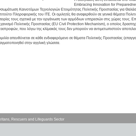
Embracing Innovation for Preparedness
νσωμάτωση Καινοτόμων Τεχνολογιών Ετοιμότητας Πολιτικής Προστασίας για Θαλάσσ
στιτούτο Πληροφορικής του ΙΤΕ. Οι ομιλητές θα αναφερθούν σε γενικά θέματα Πολιτ
πειρίες τους σχετικά με την οργάνωση των αρμόδιων υπηρεσιών στις χώρες τους. 
χανισμό Πολιτικής Προστασίας (EU Civil Protection Mechanism), ο οποίος δραστηρ
ταστροφών, που λόγω της κλίμακάς τους δεν μπορούν να αντιμετωπιστούν αποτελεσ
ομιλία απευθύνεται σε κάθε ενδιαφερόμενο σε θέματα Πολιτικής Προστασίας (επαγγελ
αγματοποιηθεί στην αγγλική γλώσσα.
ritans, Rescuers and Lifeguards Sector