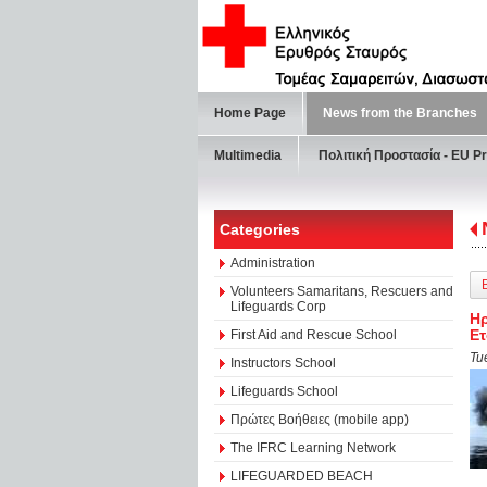
Home Page
News from the Branches
Multimedia
Πολιτική Προστασία - ΕU Pr
Categories
Administration
Volunteers Samaritans, Rescuers and
Lifeguards Corp
Ηρ
Ετ
First Aid and Rescue School
Tu
Instructors School
Lifeguards School
Πρώτες Βοήθειες (mobile app)
The IFRC Learning Network
LIFEGUARDED BEACH