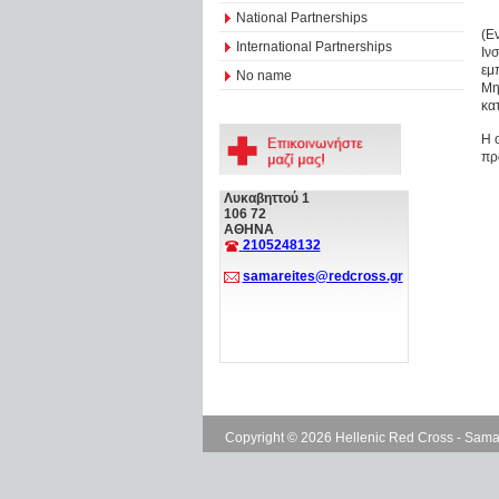
National Partnerships
(Ε
International Partnerships
Ιν
εμ
No name
Μη
κα
Η 
πρ
Λυκαβηττού 1
106 72
ΑΘΗΝΑ
2105248132
samareites@redcross.gr
Copyright © 2026 Hellenic Red Cross - Sama