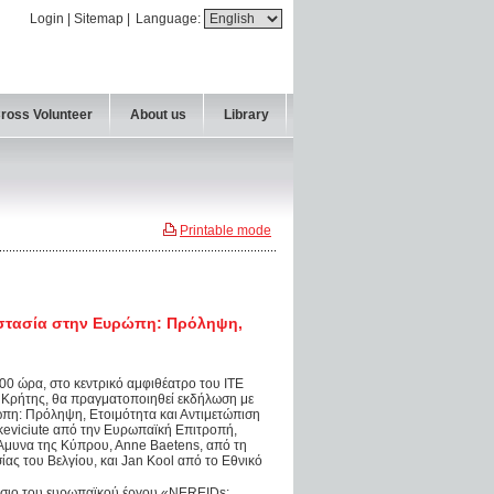
Login
|
Sitemap
|
Language:
Cross Volunteer
About us
Library
Printable mode
ροστασία στην Ευρώπη: Πρόληψη,
:00 ώρα, στο κεντρικό αμφιθέατρο του ΙΤΕ
ς Κρήτης, θα πραγματοποιηθεί εκδήλωση με
πη: Πρόληψη, Ετοιμότητα και Αντιμετώπιση
ckeviciute από την Ευρωπαϊκή Επιτροπή,
 Άμυνα της Kύπρου, Αnne Baetens, από τη
ας του Βελγίου, και Jan Kool από το Εθνικό
ίσιο του ευρωπαϊκού έργου «NEREIDs: