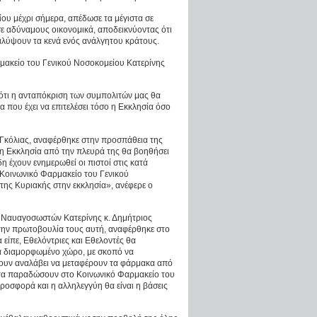
ίου μέχρι σήμερα, απέδωσε τα μέγιστα σε
σε αδύναμους οικονομικά, αποδεικνύοντας ότι
αλύψουν τα κενά ενός ανάλγητου κράτους.
μακείο του Γενικού Νοσοκομείου Κατερίνης
ότι η ανταπόκριση των συμπολιτών μας θα
 που έχει να επιτελέσει τόσο η Εκκλησία όσο
 Γκόλιας, αναφέρθηκε στην προσπάθεια της
 η Εκκλησία από την πλευρά της θα βοηθήσει
η έχουν ενημερωθεί οι πιστοί στις κατά
 Κοινωνικό Φαρμακείο του Γενικού
 της Κυριακής στην εκκλησία», ανέφερε ο
ι Ναυαγοσωστών Κατερίνης κ. Δημήτριος
 την πρωτοβουλία τους αυτή, αναφέρθηκε στο
είπε, Εθελόντριες και Εθελοντές θα
δικά διαμορφωμένο χώρο, με σκοπό να
χουν αναλάβει να μεταφέρουν τα φάρμακα από
α τα παραδώσουν στο Κοινωνικό Φαρμακείο του
προσφορά και η αλληλεγγύη θα είναι η βάσεις