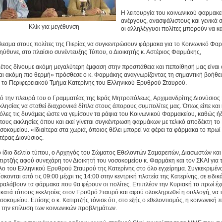
Η λειτουργία του κοινωνικού φαρμακε
ανέργους, ανασφάλιστους και γενικά 
Κλίκ για μεγέθυνση
οι αλληλέγγυοι πολίτες μπορούν να κ
λεσμα στους πολίτες της Πιερίας να συγκεντρώσουν φάρμακα για το Κοινωνικό Φαρ
ηύθυνε, στο πλαίσιο συνέντευξης Τύπου, ο Διοικητής κ. Αστέριος Φαρμάκης,
έτος δίνουμε ακόμη μεγαλύτερη έμφαση στην προσπάθεια και πεποίθησή μας είναι 
ναι ακόμη πιο θερμή» πρόσθεσε ο κ. Φαρμάκης αναγνωρίζοντας τη σημαντική βοήθεια
ι το Περιφερειακού Τμήμα Κατερίνης του Ελληνικού Ερυθρού Σταυρού.
ό την πλευρά του ο Γραμματέας της Ιεράς Μητροπόλεως, Aρχιμανδρίτης Διονύσιος
κλησίας να σταθεί διαχρονικά δίπλα στους άπορους συμπολίτες μας. Όπως είπε και
 όλες τις δυνάμεις ώστε να γεμίσουν τα ράφια του Κοινωνικού Φαρμακείου, καθώς ήδ
πους εκκλησίες όπου και εκεί γίνεται συγκέντρωση φαρμάκων με τελικό αποδέκτη το
σοκομείου. «Ιδιαίτερα στα χωριά, όποιος θέλει μπορεί να φέρει τα φάρμακα το πρωί
τέρας Διονύσιος.
ο ίδιο δελτίο τύπου, ο Αρχηγός του Σώματος Εθελοντών Σαμαρειτών, Διασωστών κα
τιρτζής αφού συνεχάρη τον Διοικητή του νοσοκομείου κ. Φαρμάκη και τον ΣΚΑΙ για
λο του Ελληνικού Ερυθρού Σταυρού της Κατερίνης στο όλο εγχείρημα. Συγκεκριμένα 
ίσκονται από τις 09:00 μέχρι τις 14:00 στην κεντρική πλατεία της Κατερίνης, σε ει
ραλάβουν τα φάρμακα που θα φέρουν οι πολίτες. Επιπλέον την Κυριακή το πρωί έ
ς κατά τόπους εκκλησίες στον Ερυθρό Σταυρό και αφού ολοκληρωθεί η συλλογή, ν
σοκομείου. Επίσης ο κ. Κατιρτζής τόνισε ότι, στο εξής ο εθελοντισμός, η κοινωνική 
α την επίλυση των κοινωνικών προβλημάτων.