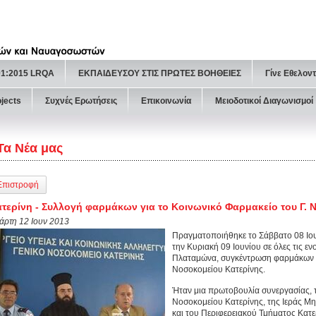
01:2015 LRQA
ΕΚΠΑΙΔΕΥΣΟΥ ΣΤΙΣ ΠΡΩΤΕΣ ΒΟΗΘΕΙΕΣ
Γίνε Εθελον
ojects
Συχνές Ερωτήσεις
Επικοινωνία
Μειοδοτικοί Διαγωνισμοί
Τα Νέα μας
Επιστροφή
τερίνη - Συλλογή φαρμάκων για το Κοινωνικό Φαρμακείο του Γ. Ν
τάρτη 12 Ιουν 2013
Πραγματοποιήθηκε το Σάββατο 08 Ιου
την Κυριακή 09 Ιουνίου σε όλες τις ε
Πλαταμώνα, συγκέντρωση φαρμάκων γ
Νοσοκομείου Κατερίνης.
Ήταν μια πρωτοβουλία συνεργασίας, 
Νοσοκομείου Κατερίνης, της Ιεράς Μ
και του Περιφερειακού Τμήματος Κατ