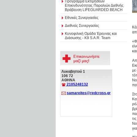
Πρόγραμμα Εκτιμήσεων
Επικινδυνότητας Παραλιών Διεθνής
Βράβευση LIFEGUARDED BEACH
Εθνικές Συνεργασίες
Διεθνείς Συνεργασίες
Κά
απ
Κυνοφιλική Ομάδα Έρευνας και
Διάσωσης - Κ9 S.A.R. Team
«Φ
εί
κα
Απ
Εκ
με
Λυκαβηττού 1
τό
106 72
Νο
ΑΘΗΝΑ
2105248132
πα
samareites@redcross.gr
Στ
Κα
ρό
βρ
πα
τι
Νο
γι