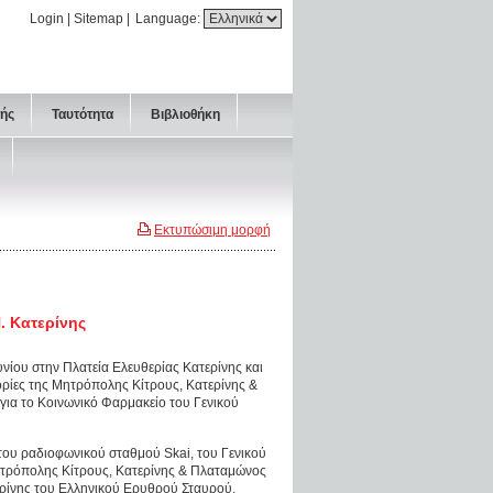
Login
|
Sitemap
|
Language:
τής
Ταυτότητα
Βιβλιοθήκη
Εκτυπώσιμη μορφή
. Κατερίνης
νίου στην Πλατεία Ελευθερίας Κατερίνης και
νορίες της Μητρόπολης Κίτρους, Κατερίνης &
ια το Κοινωνικό Φαρμακείο του Γενικού
του ραδιοφωνικού σταθμού Skai, του Γενικού
ητρόπολης Κίτρους, Κατερίνης & Πλαταμώνος
ερίνης του Ελληνικού Ερυθρού Σταυρού.