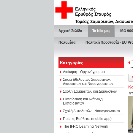
Αρχική Σελίδα
Τα Νέα μας
ISO 90
Πολυμέσα
Πολιτική Προστασία - ΕU Pr
Κατηγορίες
Διοίκηση - Οργανόγραμμα
Σώμα Εθελοντών Σαμαρειτών,
Διασωστών και Ναυαγοσωστών
Κα
Σχολή Σαμαρειτών και Διασωστών
Τε
Εκπαίδευση και Ανάδειξη
Εκπαιδευτών
Σχολή Αυτοδυτών - Ναυαγοσωστών
Πρώτες Βοήθειες (mobile app)
The IFRC Learning Network