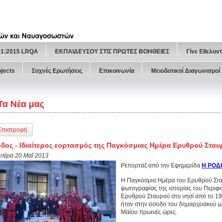
01:2015 LRQA
ΕΚΠΑΙΔΕΥΣΟΥ ΣΤΙΣ ΠΡΩΤΕΣ ΒΟΗΘΕΙΕΣ
Γίνε Εθελον
ojects
Συχνές Ερωτήσεις
Επικοινωνία
Μειοδοτικοί Διαγωνισμοί
Τα Νέα μας
Επιστροφή
δος - Ιδιαίτερος εορτασμός της Παγκόσμιας Ημέρα Ερυθρού Σταυ
υτέρα 20 Μαΐ 2013
Ρεπορτάζ από την Εφημερίδα
Η ΡΟΔ
Η Παγκόσμια Ημέρα του Ερυθρού Σταυ
φωτογραφίας της ιστορίας του Περιφ
Ερυθρού Σταυρού στο νησί από το 19
ήταν στην είσοδο του δημαρχειακού μ
Μαίου πρωινές ώρες.