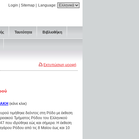
Login
|
Sitemap
|
Language:
τής
Ταυτότητα
Βιβλιοθήκη
Εκτυπώσιμη μορφή
ρού
ΙΑΚΗ
(κάνε κλικ)
ρού τιμήθηκε δεόντος στη Ρόδο με έκθεση
ερειακού Τμήματος Ρόδου του Ελληνικού
47 που ιδρύθηκε εώς και σήμερα. Η έκθεση
εγάρου Ρόδου από τις 8 Μαίου έως και 10