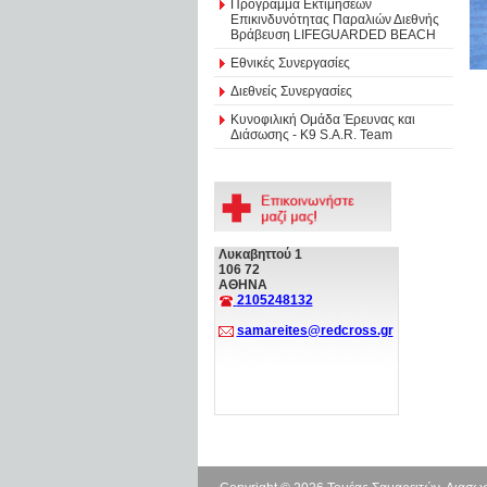
Πρόγραμμα Εκτιμήσεων
Επικινδυνότητας Παραλιών Διεθνής
Βράβευση LIFEGUARDED BEACH
Εθνικές Συνεργασίες
Διεθνείς Συνεργασίες
Κυνοφιλική Ομάδα Έρευνας και
Διάσωσης - Κ9 S.A.R. Team
Λυκαβηττού 1
106 72
ΑΘΗΝΑ
2105248132
samareites@redcross.gr