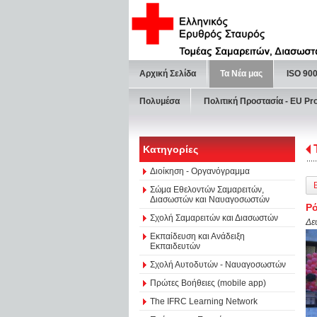
Αρχική Σελίδα
Τα Νέα μας
ISO 90
Πολυμέσα
Πολιτική Προστασία - ΕU Pr
Κατηγορίες
Διοίκηση - Οργανόγραμμα
Σώμα Εθελοντών Σαμαρειτών,
Διασωστών και Ναυαγοσωστών
Ρό
Σχολή Σαμαρειτών και Διασωστών
Δε
Εκπαίδευση και Ανάδειξη
Εκπαιδευτών
Σχολή Αυτοδυτών - Ναυαγοσωστών
Πρώτες Βοήθειες (mobile app)
The IFRC Learning Network