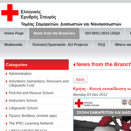
Home Page
News from the Branches
ISO 9001:2015 LRQA
Multimedia
Πολιτική Προστασία - ΕU Projects
FAQ
Where we
News from the Branc
Categories
Administration
Back
Volunteers Samaritans, Rescuers and
Lifeguards Corp
Κρήτη - Κοινή εκπαίδευση τ
First Aid and Rescue School
Monday 03 Dec 2012
Instructors School
Lifeguards School
Πρώτες Βοήθειες (mobile app)
The IFRC Learning Network
LIFEGUARDED BEACH