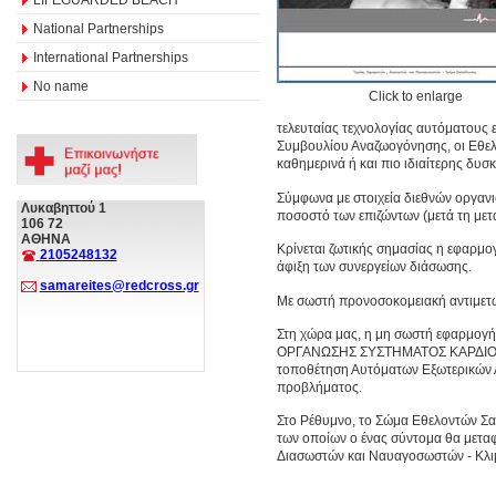
National Partnerships
International Partnerships
No name
Click to enlarge
τελευταίας τεχνολογίας αυτόματους 
Συμβουλίου Αναζωογόνησης, οι Εθελο
καθημερινά ή και πιο ιδιαίτερης δυσκ
Σύμφωνα με στοιχεία διεθνών οργαν
Λυκαβηττού 1
ποσοστό των επιζώντων (μετά τη μετ
106 72
ΑΘΗΝΑ
Κρίνεται ζωτικής σημασίας η εφαρμ
2105248132
άφιξη των συνεργείων διάσωσης.
samareites@redcross.gr
Με σωστή προνοσοκομειακή αντιμετώ
Στη χώρα μας, η μη σωστή εφαρμογ
ΟΡΓΑΝΩΣΗΣ ΣΥΣΤΗΜΑΤΟΣ ΚΑΡΔΙΟΑΝ
τοποθέτηση Αυτόματων Εξωτερικών Α
προβλήματος.
Στο Ρέθυμνο, το Σώμα Εθελοντών Σα
των οποίων ο ένας σύντομα θα μετα
Διασωστών και Ναυαγοσωστών - Κλι