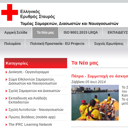
Αρχική Σελίδα
Τα Νέα μας
ISO 9001:2015 LRQA
ΕΚΠΑΙΔΕΥΣ
Πολυμέσα
Πολιτική Προστασία - ΕU Projects
Συχνές Ερωτήσεις
Τα Νέα μας
Κατηγορίες
Διοίκηση - Οργανόγραμμα
Πάτρα - Συμμετοχή σε άσκη
Σώμα Εθελοντών Σαμαρειτών,
Σάββατο 05 Ιουλ 2014
Διασωστών και Ναυαγοσωστών
Το 
Σχολή Σαμαρειτών και Διασωστών
του
Κατ
Εκπαίδευση και Ανάδειξη
Το 
Εκπαιδευτών
μετά
Σχολή Αυτοδυτών - Ναυαγοσωστών
Πρώτες Βοήθειες (mobile app)
The IFRC Learning Network