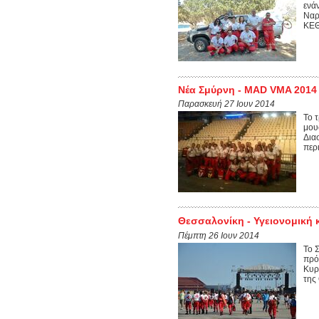
ενά
Ναρ
ΚΕΘ
Νέα Σμύρνη - MAD VMA 2014
Παρασκευή 27 Ιουν 2014
Το 
μου
Δια
περ
Θεσσαλονίκη - Υγειονομική
Πέμπτη 26 Ιουν 2014
Το 
πρό
Κυρ
της