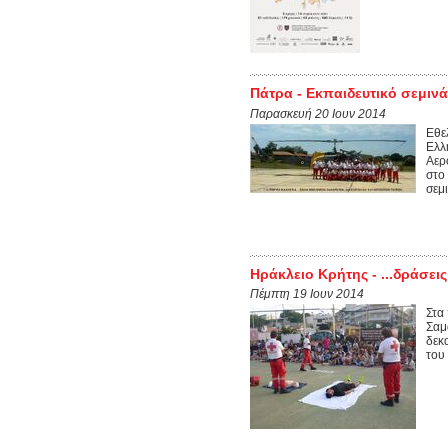
Πάτρα - Εκπαιδευτικό σεμιν
Παρασκευή 20 Ιουν 2014
Εθε
Ελλ
Αερ
στο
σεμι
Ηράκλειο Κρήτης - ...δράσει
Πέμπτη 19 Ιουν 2014
Στα
Σαμ
δεκ
του