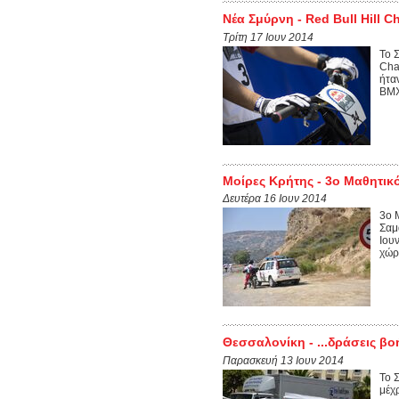
Νέα Σμύρνη - Red Bull Hill C
Τρίτη 17 Ιουν 2014
Το 
Cha
ήτα
BMX
Μοίρες Κρήτης - 3ο Μαθητικ
Δευτέρα 16 Ιουν 2014
3ο 
Σαμ
Ιου
χώρ
Θεσσαλονίκη - ...δράσεις βο
Παρασκευή 13 Ιουν 2014
Το 
μέχ