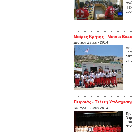
πρώ
Η ε
ανα
Μοίρες Κρήτης - Matala Beac
Δευτέρα 23 Ιουν 2014
Με 
Fes
δεκ
3 η
Πειραιάς - Τελετή Υπόσχεση
Δευτέρα 23 Ιουν 2014
​​Τ
Βαρ
Ερυ
εκδ