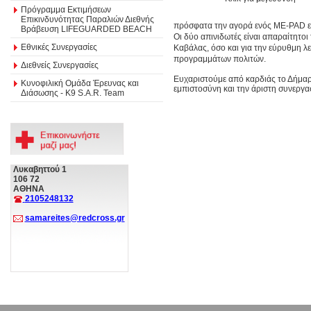
Πρόγραμμα Εκτιμήσεων
Επικινδυνότητας Παραλιών Διεθνής
πρόσφατα την αγορά ενός ME-PAD ε
Βράβευση LIFEGUARDED BEACH
Οι δύο απινιδωτές είναι απαραίτητο
Εθνικές Συνεργασίες
Καβάλας, όσο και για την εύρυθμη λ
προγραμμάτων πολιτών.
Διεθνείς Συνεργασίες
Ευχαριστούμε από καρδιάς το Δήμαρ
Κυνοφιλική Ομάδα Έρευνας και
εμπιστοσύνη και την άριστη συνεργα
Διάσωσης - Κ9 S.A.R. Team
Λυκαβηττού 1
106 72
ΑΘΗΝΑ
2105248132
samareites@redcross.gr