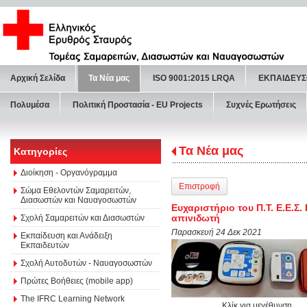
Αρχική Σελίδα
Τα Νέα μας
ISO 9001:2015 LRQA
ΕΚΠΑΙΔΕΥΣ
Πολυμέσα
Πολιτική Προστασία - ΕU Projects
Συχνές Ερωτήσεις
Τα Νέα μας
Κατηγορίες
Διοίκηση - Οργανόγραμμα
Επιστροφή
Σώμα Εθελοντών Σαμαρειτών,
Διασωστών και Ναυαγοσωστών
Ευχαριστήριο του Π.Τ. Ε.Ε.
απινιδωτή
Σχολή Σαμαρειτών και Διασωστών
Παρασκευή 24 Δεκ 2021
Εκπαίδευση και Ανάδειξη
Εκπαιδευτών
Σχολή Αυτοδυτών - Ναυαγοσωστών
Πρώτες Βοήθειες (mobile app)
The IFRC Learning Network
Κλίκ για μεγέθυνση