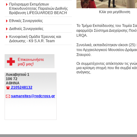
Πρόγραμμα Εκτιμήσεων
Επικινδυνότητας Παραλιών Διεθνής
Κλίκ για μεγέθυνση
Βράβευση LIFEGUARDED BEACH
Εθνικές Συνεργασίες
Το Τμήμα Εκπαίδευσης του Τομέα Σ
Διεθνείς Συνεργασίες
εφαρμόζει Σύστημα Διαχείρισης Ποι
LRQA.
Κυνοφιλική Ομάδα Έρευνας και
Διάσωσης - Κ9 S.A.R. Team
Συνολικά, εκπαιδεύτηκαν είκοσι (25
του Αρχαιολογικού Μουσείου Δράμας
Σταυρού.
Οι συμμετέχοντες απέκτησαν τις γνώ
μια κρίσιμη στιγμή που θα συμβεί κ
ανάγκης.
Λυκαβηττού 1
106 72
ΑΘΗΝΑ
2105248132
samareites@redcross.gr