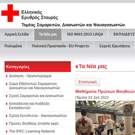
Αρχική Σελίδα
Τα Νέα μας
ISO 9001:2015 LRQA
ΕΚΠΑΙΔΕΥΣ
Πολυμέσα
Πολιτική Προστασία - ΕU Projects
Συχνές Ερωτήσεις
Τα Νέα μας
Κατηγορίες
Διοίκηση - Οργανόγραμμα
Επιστροφή
Σώμα Εθελοντών Σαμαρειτών,
Διασωστών και Ναυαγοσωστών
Μαθήματα Πρώτων Βοηθειών 
Σχολή Σαμαρειτών και Διασωστών
Πέμπτη 01 Σεπ 2022
Εκπαίδευση και Ανάδειξη
Εκπαιδευτών
Σχολή Αυτοδυτών - Ναυαγοσωστών
Πρώτες Βοήθειες (mobile app)
The IFRC Learning Network