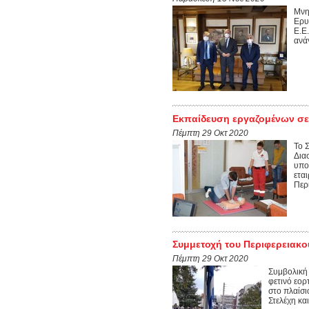
Μνη
Ερυ
Ε.Ε
ανά
Εκπαίδευση εργαζομένων σε Α
Πέμπτη 29 Οκτ 2020
Το 
Δια
υπο
ετα
Περ
Συμμετοχή του Περιφερειακο
Πέμπτη 29 Οκτ 2020
Συμβολική 
φετινό εορ
στο πλαίσι
Στελέχη κα