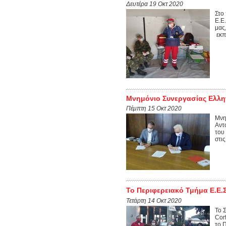
Δευτέρα 19 Οκτ 2020
Στο
Ε.Ε
μας
εκπα
Μνημόνιο Συνεργασίας Ελλη
Πέμπτη 15 Οκτ 2020
Μνη
Αντ
του
στι
Το Περιφερειακό Τμήμα Ε.Ε.Σ
Τετάρτη 14 Οκτ 2020
Το 
Cor
το 