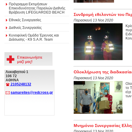
Πρόγραμμα Εκτιμήσεων
Επικινδυνότητας Παραλιών Διεθνής
Βράβευση LIFEGUARDED BEACH
Συνδρομή εθελοντών του Περ
Εθνικές Συνεργασίες
Παρασκευή 13 Νοε 2020
Κρί
Διεθνείς Συνεργασίες
πυρ
Ειδ
Κυνοφιλική Ομάδα Έρευνας και
Κοι
Διάσωσης - Κ9 S.A.R. Team
Ολοκλήρωση της διαδικασίας
Λυκαβηττού 1
106 72
Παρασκευή 13 Νοε 2020
ΑΘΗΝΑ
Ολο
2105248132
το 
είχ
samareites@redcross.gr
των
Μνημόνιο Συνεργασίας Ελλη
Παρασκευή 13 Νοε 2020