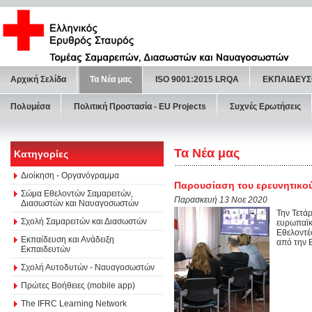
Αρχική Σελίδα
Τα Νέα μας
ISO 9001:2015 LRQA
ΕΚΠΑΙΔΕΥΣ
Πολυμέσα
Πολιτική Προστασία - ΕU Projects
Συχνές Ερωτήσεις
Τα Νέα μας
Κατηγορίες
Διοίκηση - Οργανόγραμμα
Παρουσίαση του ερευνητικού
Σώμα Εθελοντών Σαμαρειτών,
Παρασκευή 13 Νοε 2020
Διασωστών και Ναυαγοσωστών
Την Τετά
Σχολή Σαμαρειτών και Διασωστών
ευρωπαϊκ
Εθελοντές
Εκπαίδευση και Ανάδειξη
από την 
Εκπαιδευτών
Σχολή Αυτοδυτών - Ναυαγοσωστών
Πρώτες Βοήθειες (mobile app)
The IFRC Learning Network