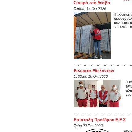
Σταυρό στη Λέσβο
Τετάρτη 14 Οκτ 2020
Η έκκληση 
προσφύγων/
των προτερ
επιτελεί στ
Βιώματα Εθελοντών
Σάββατο 10 Οκτ 2020
Η κ
έστ
είδ
ανά 
Επιστολή Προέδρου Ε.Ε.Σ
Τρίτη 29 Σεπ 2020
Αθήν